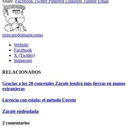
Share.
Facebook
Twitter
Pinterest
LinkedIn
Tumblr
Email
principedelmanicomio
Website
Facebook
X (Twitter)
Instagram
RELACIONADOS
Gracias a los 20 concejales Zárate tendrá más tierras en manos
extranjeras
Licencia con estafa: el método Unrein
Zárate endeudada
2
comentarios