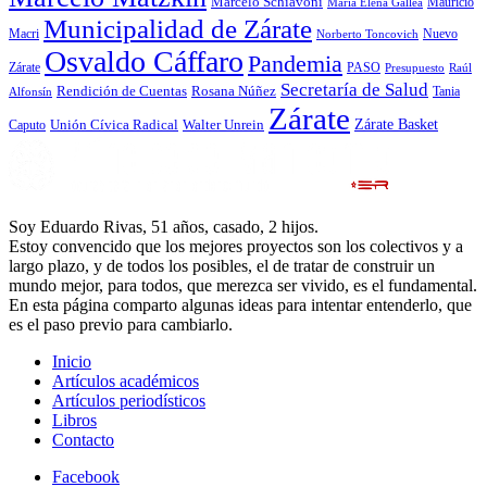
Marcelo Schiavoni
Mauricio
María Elena Gallea
Municipalidad de Zárate
Macri
Nuevo
Norberto Toncovich
Osvaldo Cáffaro
Pandemia
Zárate
PASO
Presupuesto
Raúl
Secretaría de Salud
Rosana Núñez
Rendición de Cuentas
Tania
Alfonsín
Zárate
Zárate Basket
Caputo
Unión Cívica Radical
Walter Unrein
Soy Eduardo Rivas, 51 años, casado, 2 hijos.
Estoy convencido que los mejores proyectos son los colectivos y a
largo plazo, y de todos los posibles, el de tratar de construir un
mundo mejor, para todos, que merezca ser vivido, es el fundamental.
En esta página comparto algunas ideas para intentar entenderlo, que
es el paso previo para cambiarlo.
Inicio
Artículos académicos
Artículos periodísticos
Libros
Contacto
Facebook