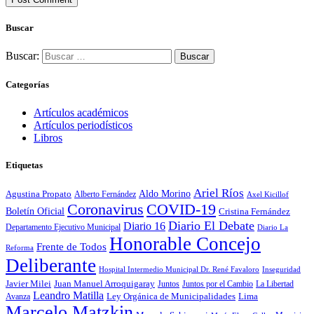
Buscar
Buscar:
Categorías
Artículos académicos
Artículos periodísticos
Libros
Etiquetas
Ariel Ríos
Agustina Propato
Aldo Morino
Alberto Fernández
Axel Kicillof
Coronavirus
COVID-19
Boletín Oficial
Cristina Fernández
Diario El Debate
Diario 16
Departamento Ejecutivo Municipal
Diario La
Honorable Concejo
Frente de Todos
Reforma
Deliberante
Hospital Intermedio Municipal Dr. René Favaloro
Inseguridad
Javier Milei
Juan Manuel Arroquigaray
La Libertad
Juntos
Juntos por el Cambio
Leandro Matilla
Ley Orgánica de Municipalidades
Lima
Avanza
Marcelo Matzkin