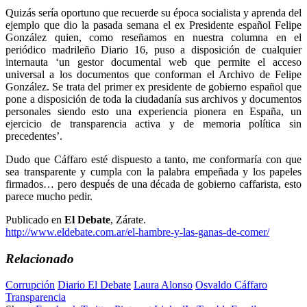
Quizás sería oportuno que recuerde su época socialista y aprenda del
ejemplo que dio la pasada semana el ex Presidente español Felipe
González quien, como reseñamos en nuestra columna en el
periódico madrileño Diario 16, puso a disposición de cualquier
internauta ‘un gestor documental web que permite el acceso
universal a los documentos que conforman el Archivo de Felipe
González. Se trata del primer ex presidente de gobierno español que
pone a disposición de toda la ciudadanía sus archivos y documentos
personales siendo esto una experiencia pionera en España, un
ejercicio de transparencia activa y de memoria política sin
precedentes’.
Dudo que Cáffaro esté dispuesto a tanto, me conformaría con que
sea transparente y cumpla con la palabra empeñada y los papeles
firmados… pero después de una década de gobierno caffarista, esto
parece mucho pedir.
Publicado en
El Debate
, Zárate.
http://www.eldebate.com.ar/el-hambre-y-las-ganas-de-comer/
Relacionado
Corrupción
Diario El Debate
Laura Alonso
Osvaldo Cáffaro
Transparencia