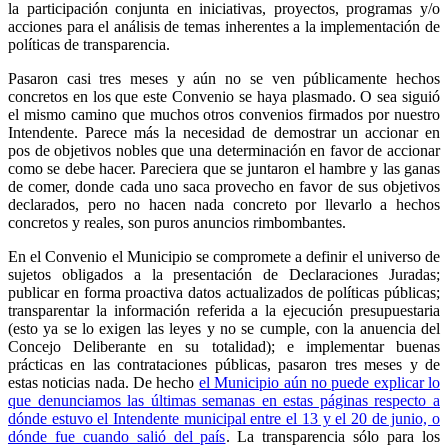
la participación conjunta en iniciativas, proyectos, programas y/o
acciones para el análisis de temas inherentes a la implementación de
políticas de transparencia.
Pasaron casi tres meses y aún no se ven públicamente hechos
concretos en los que este Convenio se haya plasmado. O sea siguió
el mismo camino que muchos otros convenios firmados por nuestro
Intendente. Parece más la necesidad de demostrar un accionar en
pos de objetivos nobles que una determinación en favor de accionar
como se debe hacer. Pareciera que se juntaron el hambre y las ganas
de comer, donde cada uno saca provecho en favor de sus objetivos
declarados, pero no hacen nada concreto por llevarlo a hechos
concretos y reales, son puros anuncios rimbombantes.
En el Convenio el Municipio se compromete a definir el universo de
sujetos obligados a la presentación de Declaraciones Juradas;
publicar en forma proactiva datos actualizados de políticas públicas;
transparentar la información referida a la ejecución presupuestaria
(esto ya se lo exigen las leyes y no se cumple, con la anuencia del
Concejo Deliberante en su totalidad); e implementar buenas
prácticas en las contrataciones públicas, pasaron tres meses y de
estas noticias nada. De hecho
el Municipio aún no puede explicar lo
que denunciamos las últimas semanas en estas páginas respecto a
dónde estuvo el Intendente municipal entre el 13 y el 20 de junio, o
dónde fue cuando salió del país
. La transparencia sólo para los