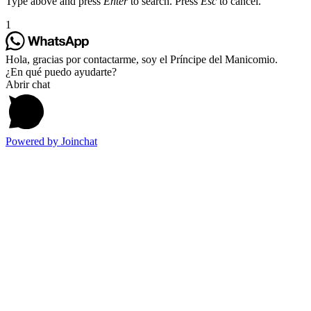
Type above and press
Enter
to search. Press
Esc
to cancel.
1
Hola, gracias por contactarme, soy el Príncipe del Manicomio.
¿En qué puedo ayudarte?
Abrir chat
Powered by
Joinchat