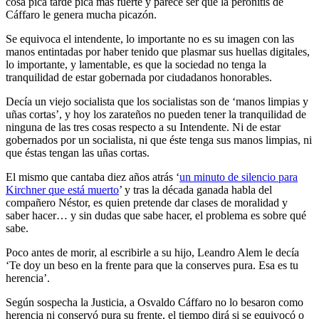
cosa pica tarde pica más fuerte y parece ser que la peronitis de
Cáffaro le genera mucha picazón.
Se equivoca el intendente, lo importante no es su imagen con las
manos entintadas por haber tenido que plasmar sus huellas digitales,
lo importante, y lamentable, es que la sociedad no tenga la
tranquilidad de estar gobernada por ciudadanos honorables.
Decía un viejo socialista que los socialistas son de ‘manos limpias y
uñas cortas’, y hoy los zarateños no pueden tener la tranquilidad de
ninguna de las tres cosas respecto a su Intendente. Ni de estar
gobernados por un socialista, ni que éste tenga sus manos limpias, ni
que éstas tengan las uñas cortas.
El mismo que cantaba diez años atrás ‘
un minuto de silencio para
Kirchner que está muerto
’ y tras la década ganada habla del
compañero Néstor, es quien pretende dar clases de moralidad y
saber hacer… y sin dudas que sabe hacer, el problema es sobre qué
sabe.
Poco antes de morir, al escribirle a su hijo, Leandro Alem le decía
‘Te doy un beso en la frente para que la conserves pura. Esa es tu
herencia’.
Según sospecha la Justicia, a Osvaldo Cáffaro no lo besaron como
herencia ni conservó pura su frente, el tiempo dirá si se equivocó o