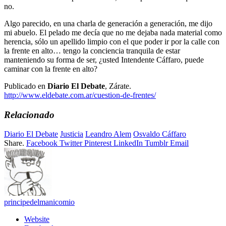
no.
Algo parecido, en una charla de generación a generación, me dijo
mi abuelo. El pelado me decía que no me dejaba nada material como
herencia, sólo un apellido limpio con el que poder ir por la calle con
la frente en alto… tengo la conciencia tranquila de estar
manteniendo su forma de ser, ¿usted Intendente Cáffaro, puede
caminar con la frente en alto?
Publicado en
Diario El Debate
, Zárate.
http://www.eldebate.com.ar/cuestion-de-frentes/
Relacionado
Diario El Debate
Justicia
Leandro Alem
Osvaldo Cáffaro
Share.
Facebook
Twitter
Pinterest
LinkedIn
Tumblr
Email
principedelmanicomio
Website