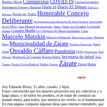
Coronavirus
COVID-19
Boletín Oficial
Cristina Fernández
Diario El Debate
Diario 16
Departamento Ejecutivo Municipal
Diario La
Honorable Concejo
Frente de Todos
Reforma
Deliberante
Hospital Intermedio Municipal Dr. René Favaloro
Inseguridad
Javier Milei
Juan Manuel Arroquigaray
La Libertad
Juntos
Juntos por el Cambio
Leandro Matilla
Ley Orgánica de Municipalidades
Lima
Avanza
Marcelo Matzkin
Marcelo Schiavoni
Mauricio
María Elena Gallea
Municipalidad de Zárate
Macri
Nuevo
Norberto Toncovich
Osvaldo Cáffaro
Pandemia
Zárate
PASO
Presupuesto
Raúl
Secretaría de Salud
Rosana Núñez
Rendición de Cuentas
Tania
Alfonsín
Zárate
Zárate Basket
Caputo
Unión Cívica Radical
Walter Unrein
Soy Eduardo Rivas, 51 años, casado, 2 hijos.
Estoy convencido que los mejores proyectos son los colectivos y a
largo plazo, y de todos los posibles, el de tratar de construir un
mundo mejor, para todos, que merezca ser vivido, es el fundamental.
En esta página comparto algunas ideas para intentar entenderlo, que