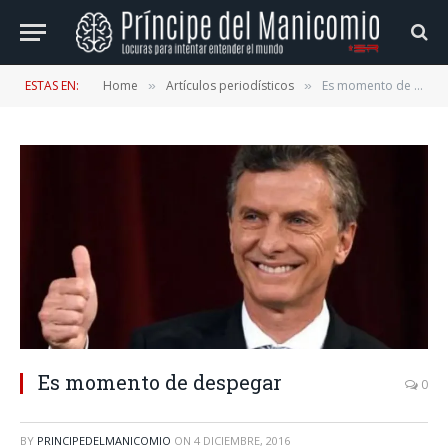
ESTAS EN:
Home
Artículos periodísticos
Es momento de despegar
»
»
Es momento de despegar
0
BY
PRINCIPEDELMANICOMIO
ON
4 DICIEMBRE, 2016