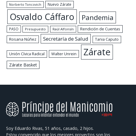
Nuevo Zárate
Norberto Toncovich
Osvaldo Cáffaro
Pandemia
Rendición de Cuentas
PASO
Presupuesto
Raúl Alfonsín
Secretaría de Salud
Rosana Núñez
Tania Caputo
Zárate
Walter Unrein
Unión Cívica Radical
Zárate Basket
Soy Eduardo Rivas, 51 años, casado, 2 hijos.
Estoy convencido que los mejores proyectos son los