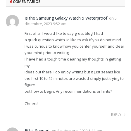
6
COMENTARIOS
Is the Samsung Galaxy Watch 5 Waterproof
on
5
diciembre, 2023 9:52 am
First of all I would like to say great blog! I had
a quick question which I’d like to ask if you do not mind.
I was curious to know how you center yourself and clear
your mind prior to writing.
I have had a tough time clearing my thoughts in getting
my
ideas out there. I do enjoy writing but it just seems like
the first 10 to 15 minutes are wasted simply just trying to
figure
out how to begin. Any recommendations or hints?
Cheers!
REPLY
Fitbit Support
on
8 diciembre, 2023 5:11 am