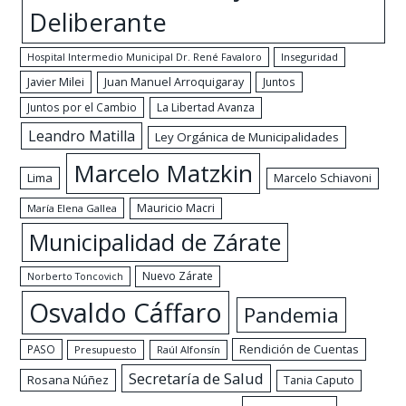
Deliberante
Hospital Intermedio Municipal Dr. René Favaloro
Inseguridad
Javier Milei
Juan Manuel Arroquigaray
Juntos
Juntos por el Cambio
La Libertad Avanza
Leandro Matilla
Ley Orgánica de Municipalidades
Marcelo Matzkin
Lima
Marcelo Schiavoni
Mauricio Macri
María Elena Gallea
Municipalidad de Zárate
Nuevo Zárate
Norberto Toncovich
Osvaldo Cáffaro
Pandemia
Rendición de Cuentas
PASO
Presupuesto
Raúl Alfonsín
Secretaría de Salud
Rosana Núñez
Tania Caputo