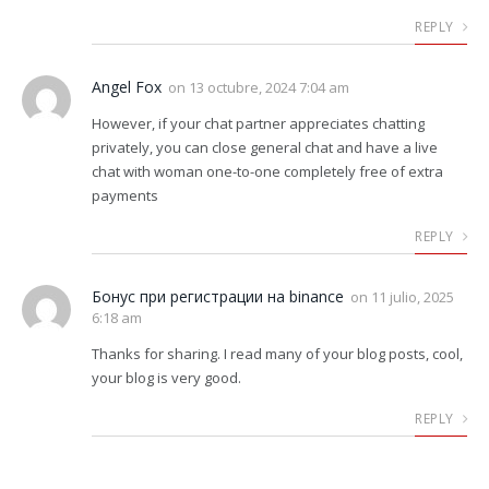
REPLY
Angel Fox
on
13 octubre, 2024 7:04 am
However, if your chat partner appreciates chatting
privately, you can close general chat and have a live
chat with woman one-to-one completely free of extra
payments
REPLY
Бонус при регистрации на binance
on
11 julio, 2025
6:18 am
Thanks for sharing. I read many of your blog posts, cool,
your blog is very good.
REPLY