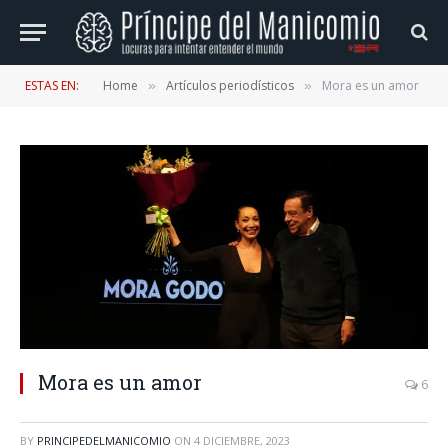
ESTAS EN:
Home
Artículos periodísticos
Mora es un amor
»
»
Mora es un amor
6
BY
PRINCIPEDELMANICOMIO
ON
4 DICIEMBRE, 2023