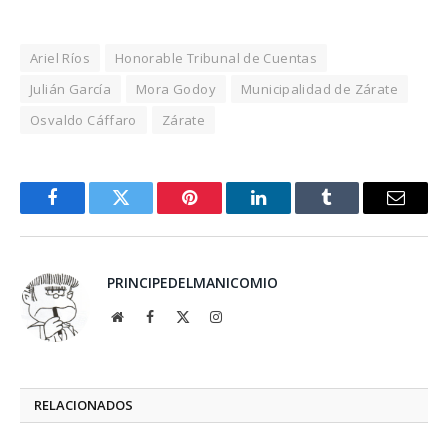
Ariel Ríos
Honorable Tribunal de Cuentas
Julián García
Mora Godoy
Municipalidad de Zárate
Osvaldo Cáffaro
Zárate
Facebook
Twitter
Pinterest
LinkedIn
Tumblr
Email
PRINCIPEDELMANICOMIO
Website
Facebook
X
Instagram
(Twitter)
RELACIONADOS