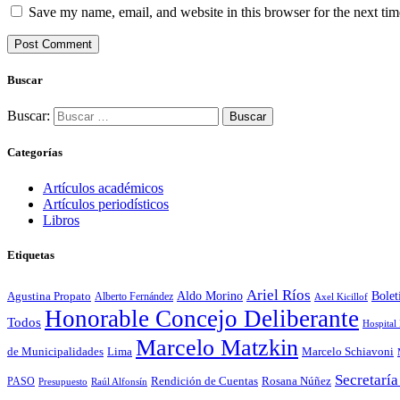
Save my name, email, and website in this browser for the next ti
Buscar
Buscar:
Categorías
Artículos académicos
Artículos periodísticos
Libros
Etiquetas
Ariel Ríos
Bolet
Agustina Propato
Aldo Morino
Alberto Fernández
Axel Kicillof
Honorable Concejo Deliberante
Todos
Hospital
Marcelo Matzkin
de Municipalidades
Lima
Marcelo Schiavoni
Secretaría
Rosana Núñez
Rendición de Cuentas
PASO
Presupuesto
Raúl Alfonsín