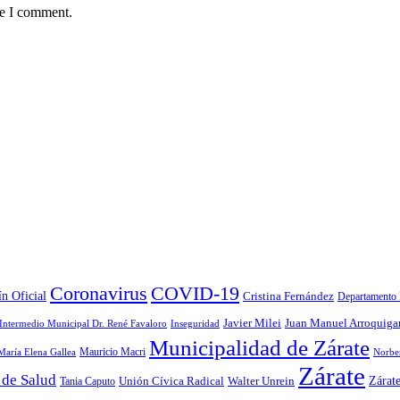
me I comment.
Coronavirus
COVID-19
ín Oficial
Cristina Fernández
Departamento 
Javier Milei
Juan Manuel Arroquiga
 Intermedio Municipal Dr. René Favaloro
Inseguridad
Municipalidad de Zárate
Mauricio Macri
María Elena Gallea
Norbe
Zárate
 de Salud
Zárat
Tania Caputo
Unión Cívica Radical
Walter Unrein