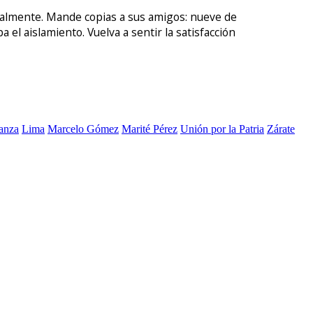
oralmente. Mande copias a sus amigos: nueve de
el aislamiento. Vuelva a sentir la satisfacción
anza
Lima
Marcelo Gómez
Marité Pérez
Unión por la Patria
Zárate