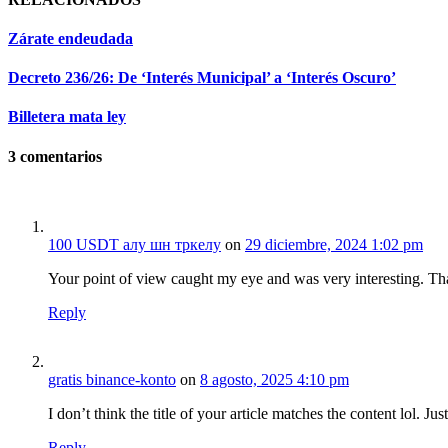
Zárate endeudada
Decreto 236/26: De ‘Interés Municipal’ a ‘Interés Oscuro’
Billetera mata ley
3
comentarios
100 USDT алу шн тркелу
on
29 diciembre, 2024 1:02 pm
Your point of view caught my eye and was very interesting. Tha
Reply
gratis binance-konto
on
8 agosto, 2025 4:10 pm
I don’t think the title of your article matches the content lol. J
Reply