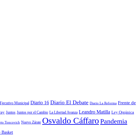
Diario El Debate
Diario 16
Frente de
Ejecutivo Municipal
Diario La Reforma
Leandro Matilla
Ley Orgánica
ray
La Libertad Avanza
Juntos
Juntos por el Cambio
Osvaldo Cáffaro
Pandemia
Nuevo Zárate
rto Toncovich
e Basket