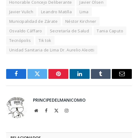
Honorable Concejo Deliberante
Javier Olsen
Javier Vulich
Leandro Matilla
Lima
Municipalidad de Zárate
Néstor Kirchner
Osvaldo Cáffaro
Secretaría de Salud
Tania Caputo
Tecnópolis
Tik tok
Unidad Sanitaria de Lima Dr. Aurelio Aleotti
Facebook
Twitter
Pinterest
LinkedIn
Tumblr
Email
PRINCIPEDELMANICOMIO
Website
Facebook
X
Instagram
(Twitter)
RELACIONADOS