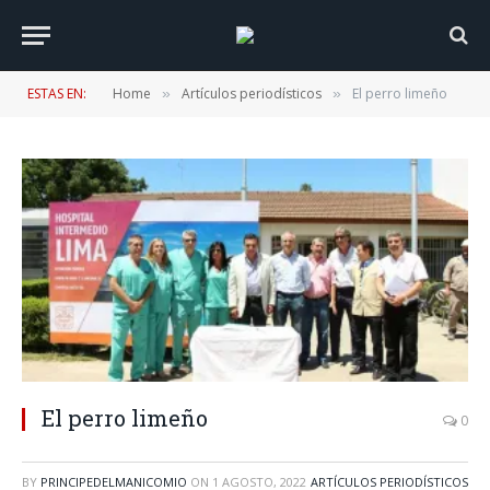
ESTAS EN:
Home
Artículos periodísticos
El perro limeño
»
»
El perro limeño
0
BY
PRINCIPEDELMANICOMIO
ON
1 AGOSTO, 2022
ARTÍCULOS PERIODÍSTICOS