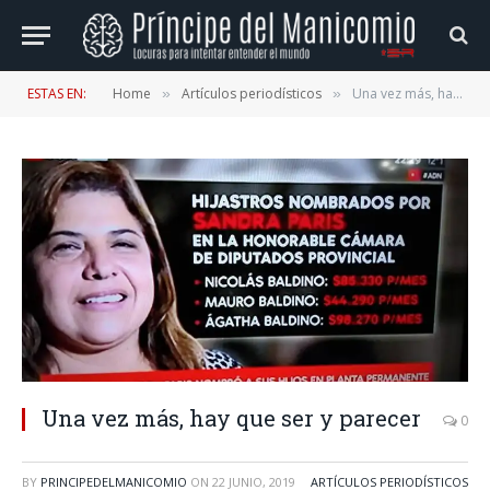
ESTAS EN:
Home
Artículos periodísticos
Una vez más, hay que ser y parecer
»
»
Una vez más, hay que ser y parecer
0
BY
PRINCIPEDELMANICOMIO
ON
22 JUNIO, 2019
ARTÍCULOS PERIODÍSTICOS