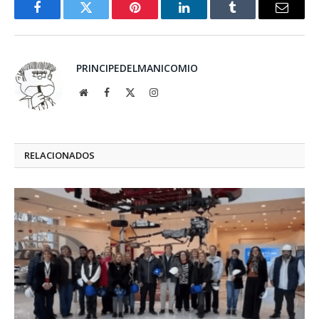
Facebook
Twitter
Pinterest
LinkedIn
Tumblr
Email
PRINCIPEDELMANICOMIO
Website
Facebook
X
Instagram
(Twitter)
RELACIONADOS