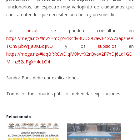
funcionarios, un espectro muy variopinto de ciudadanos que
cuesta entender que necesiten una beca y un subsidio.
Las
becas
se pueden consultar en
https://mega.nz/#!nvYHmCpY!dk4dvBUUG97awH1xW73apsheA
TOn9j3bWj_a3KBojNQ
y los
subsidios
en
https://mega.nz/#!aqBRRCwD!qIVOkvYX2rQvaX2F7nDj6Ld1GE
MI_nz52aPgXH4uLO4
Sandra París debe dar explicaciones.
Todos los funcionarios públicos deben dar explicaciones.
Relacionado