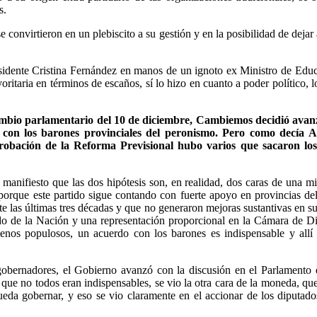
s.
 convirtieron en un plebiscito a su gestión y en la posibilidad de dejar
residente Cristina Fernández en manos de un ignoto ex Ministro de Edu
itaria en términos de escaños, sí lo hizo en cuanto a poder político, l
ecambio parlamentario del 10 de diciembre, Cambiemos decidió ava
con los barones provinciales del peronismo. Pero como decía Ant
robación de la Reforma Previsional hubo varios que sacaron los pi
e manifiesto que las dos hipótesis son, en realidad, dos caras de una
porque este partido sigue contando con fuerte apoyo en provincias del
as últimas tres décadas y que no generaron mejoras sustantivas en sus 
enado de la Nación y una representación proporcional en la Cámara de D
enos populosos, un acuerdo con los barones es indispensable y allí
 gobernadores, el Gobierno avanzó con la discusión en el Parlamento 
que no todos eran indispensables, se vio la otra cara de la moneda, que
pueda gobernar, y eso se vio claramente en el accionar de los diputa