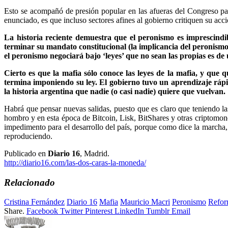
Esto se acompañó de presión popular en las afueras del Congreso par
enunciado, es que incluso sectores afines al gobierno critiquen su acci
La historia reciente demuestra que el peronismo es imprescin
terminar su mandato constitucional (la implicancia del peronismo 
el peronismo negociará bajo ‘leyes’ que no sean las propias es de 
Cierto es que la mafia sólo conoce las leyes de la mafia, y que
termina imponiendo su ley. El gobierno tuvo un aprendizaje rápid
la historia argentina que nadie (o casi nadie) quiere que vuelvan.
Habrá que pensar nuevas salidas, puesto que es claro que teniendo la
hombro y en esta época de Bitcoin, Lisk, BitShares y otras criptomon
impedimento para el desarrollo del país, porque como dice la marcha,
reproduciendo.
Publicado en
Diario 16
, Madrid.
http://diario16.com/las-dos-caras-la-moneda/
Relacionado
Cristina Fernández
Diario 16
Mafia
Mauricio Macri
Peronismo
Refor
Share.
Facebook
Twitter
Pinterest
LinkedIn
Tumblr
Email