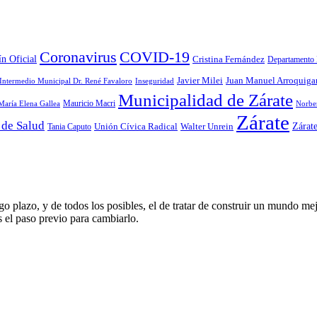
Coronavirus
COVID-19
ín Oficial
Cristina Fernández
Departamento 
Javier Milei
Juan Manuel Arroquiga
 Intermedio Municipal Dr. René Favaloro
Inseguridad
Municipalidad de Zárate
Mauricio Macri
María Elena Gallea
Norbe
Zárate
 de Salud
Zárat
Tania Caputo
Unión Cívica Radical
Walter Unrein
o plazo, y de todos los posibles, el de tratar de construir un mundo mej
s el paso previo para cambiarlo.