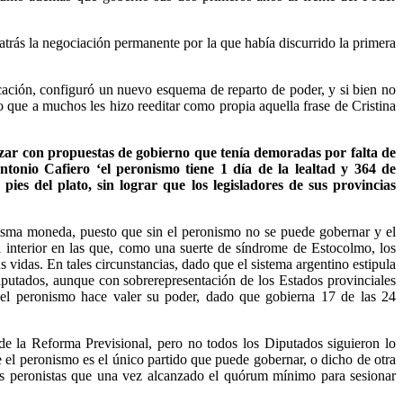
 atrás la negociación permanente por la que había discurrido la primera
cación, configuró un nuevo esquema de reparto de poder, y si bien no
o que a muchos les hizo reeditar como propia aquella frase de Cristina
nzar con propuestas de gobierno que tenía demoradas por falta de
onio Cafiero ‘el peronismo tiene 1 día de la lealtad y 364 de
es del plato, sin lograr que los legisladores de sus provincias
 misma moneda, puesto que sin el peronismo no se puede gobernar y el
 interior en las que, como una suerte de síndrome de Estocolmo, los
vidas. En tales circunstancias, dado que el sistema argentino estipula
iputados, aunque con sobrerepresentación de los Estados provinciales
 el peronismo hace valer su poder, dado que gobierna 17 de las 24
de la Reforma Previsional, pero no todos los Diputados siguieron lo
 el peronismo es el único partido que puede gobernar, o dicho de otra
dos peronistas que una vez alcanzado el quórum mínimo para sesionar