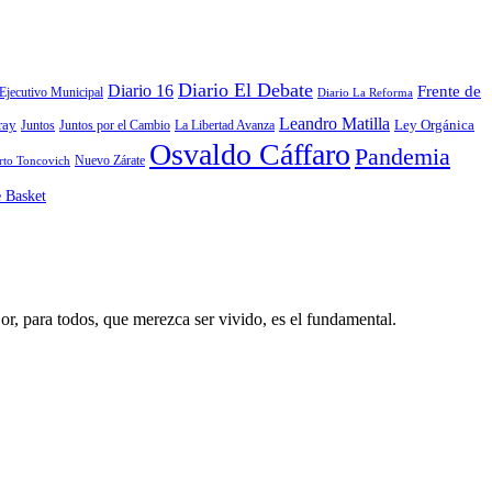
Diario El Debate
Diario 16
Frente de
Ejecutivo Municipal
Diario La Reforma
Leandro Matilla
Ley Orgánica
ray
La Libertad Avanza
Juntos
Juntos por el Cambio
Osvaldo Cáffaro
Pandemia
Nuevo Zárate
rto Toncovich
e Basket
or, para todos, que merezca ser vivido, es el fundamental.