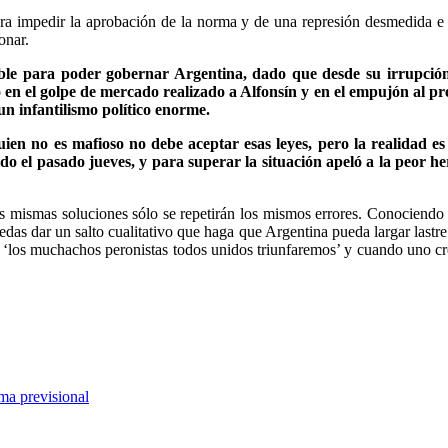
a impedir la aprobación de la norma y de una represión desmedida e in
onar.
dible para poder gobernar Argentina, dado que desde su irrupció
en el golpe de mercado realizado a Alfonsín y en el empujón al pre
un infantilismo político enorme.
 quien no es mafioso no debe aceptar esas leyes, pero la realidad 
o el pasado jueves, y para superar la situación apeló a la peor he
s mismas soluciones sólo se repetirán los mismos errores. Conociendo 
edas dar un salto cualitativo que haga que Argentina pueda largar lastr
 ‘los muchachos peronistas todos unidos triunfaremos’ y cuando uno cree
ma previsional