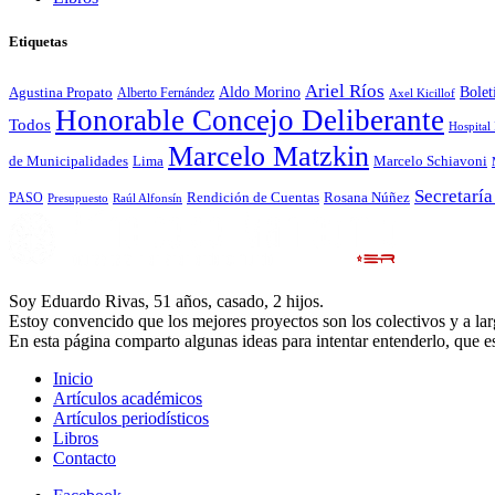
Etiquetas
Ariel Ríos
Bolet
Agustina Propato
Aldo Morino
Alberto Fernández
Axel Kicillof
Honorable Concejo Deliberante
Todos
Hospital
Marcelo Matzkin
de Municipalidades
Lima
Marcelo Schiavoni
Secretaría
Rosana Núñez
Rendición de Cuentas
PASO
Presupuesto
Raúl Alfonsín
Soy Eduardo Rivas, 51 años, casado, 2 hijos.
Estoy convencido que los mejores proyectos son los colectivos y a larg
En esta página comparto algunas ideas para intentar entenderlo, que e
Inicio
Artículos académicos
Artículos periodísticos
Libros
Contacto