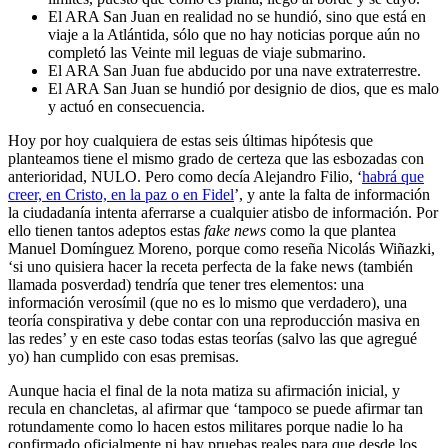
El ARA San Juan en realidad no se hundió, sino que está en
viaje a la Atlántida, sólo que no hay noticias porque aún no
completó las Veinte mil leguas de viaje submarino.
El ARA San Juan fue abducido por una nave extraterrestre.
El ARA San Juan se hundió por designio de dios, que es malo
y actuó en consecuencia.
Hoy por hoy cualquiera de estas seis últimas hipótesis que
planteamos tiene el mismo grado de certeza que las esbozadas con
anterioridad, NULO. Pero como decía Alejandro Filio, ‘
habrá que
creer, en Cristo, en la paz o en Fidel
’, y ante la falta de información
la ciudadanía intenta aferrarse a cualquier atisbo de información. Por
ello tienen tantos adeptos estas
fake news
como la que plantea
Manuel Domínguez Moreno, porque como reseña Nicolás Wiñazki,
‘si uno quisiera hacer la receta perfecta de la fake news (también
llamada posverdad) tendría que tener tres elementos: una
información verosímil (que no es lo mismo que verdadero), una
teoría conspirativa y debe contar con una reproducción masiva en
las redes’ y en este caso todas estas teorías (salvo las que agregué
yo) han cumplido con esas premisas.
Aunque hacia el final de la nota matiza su afirmación inicial, y
recula en chancletas, al afirmar que ‘tampoco se puede afirmar tan
rotundamente como lo hacen estos militares porque nadie lo ha
confirmado oficialmente ni hay pruebas reales para que desde los