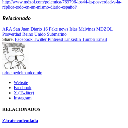
http://www.mdzol.com/polemica/769796-los44-la-posverdad-y-la-
réplica-todo-en-un-mismo-diario-español/
Relacionado
ARA San Juan
Diario 16
Fake news
Islas Malvinas
MDZOL
Posverdad
Reino Unido
Submarino
Share.
Facebook
Twitter
Pinterest
LinkedIn
Tumblr
Email
principedelmanicomio
Website
Facebook
X (Twitter)
Instagram
RELACIONADOS
Zárate endeudada