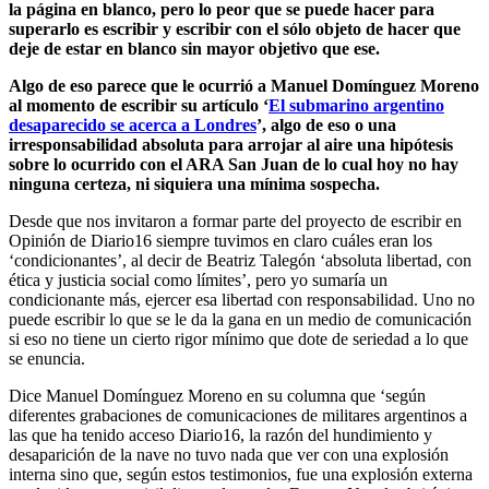
la página en blanco, pero lo peor que se puede hacer para
superarlo es escribir y escribir con el sólo objeto de hacer que
deje de estar en blanco sin mayor objetivo que ese.
Algo de eso parece que le ocurrió a Manuel Domínguez Moreno
al momento de escribir su artículo ‘
El submarino argentino
desaparecido se acerca a Londres
’
, algo de eso o una
irresponsabilidad absoluta para arrojar al aire una hipótesis
sobre lo ocurrido con el ARA San Juan de lo cual hoy no hay
ninguna certeza, ni siquiera una mínima sospecha.
Desde que nos invitaron a formar parte del proyecto de escribir en
Opinión de Diario16 siempre tuvimos en claro cuáles eran los
‘condicionantes’, al decir de Beatriz Talegón ‘absoluta libertad, con
ética y justicia social como límites’, pero yo sumaría un
condicionante más, ejercer esa libertad con responsabilidad. Uno no
puede escribir lo que se le da la gana en un medio de comunicación
si eso no tiene un cierto rigor mínimo que dote de seriedad a lo que
se enuncia.
Dice Manuel Domínguez Moreno en su columna que ‘según
diferentes grabaciones de comunicaciones de militares argentinos a
las que ha tenido acceso Diario16, la razón del hundimiento y
desaparición de la nave no tuvo nada que ver con una explosión
interna sino que, según estos testimonios, fue una explosión externa