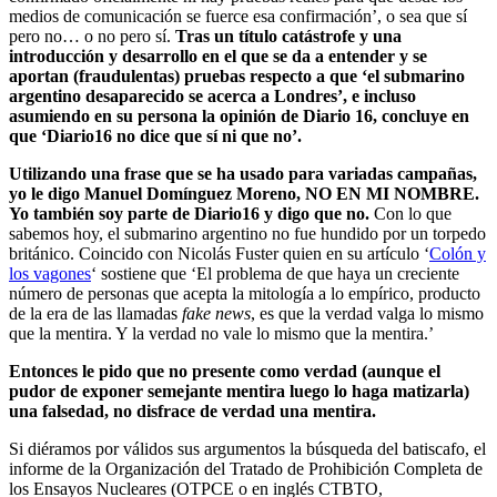
medios de comunicación se fuerce esa confirmación’, o sea que sí
pero no… o no pero sí.
Tras un título catástrofe y una
introducción y desarrollo en el que se da a entender y se
aportan (fraudulentas) pruebas respecto a que ‘el submarino
argentino desaparecido se acerca a Londres’, e incluso
asumiendo en su persona la opinión de Diario 16, concluye en
que ‘Diario16 no dice que sí ni que no’.
Utilizando una frase que se ha usado para variadas campañas,
yo le digo Manuel Domínguez Moreno, NO EN MI NOMBRE.
Yo también soy parte de Diario16 y digo que no.
Con lo que
sabemos hoy, el submarino argentino no fue hundido por un torpedo
británico. Coincido con Nicolás Fuster quien en su artículo ‘
Colón y
los vagones
‘ sostiene que ‘El problema de que haya un creciente
número de personas que acepta la mitología a lo empírico, producto
de la era de las llamadas
fake news
, es que la verdad valga lo mismo
que la mentira. Y la verdad no vale lo mismo que la mentira.’
Entonces le pido que no presente como verdad (aunque el
pudor de exponer semejante mentira luego lo haga matizarla)
una falsedad, no disfrace de verdad una mentira.
Si diéramos por válidos sus argumentos la búsqueda del batiscafo, el
informe de la Organización del Tratado de Prohibición Completa de
los Ensayos Nucleares (OTPCE o en inglés CTBTO,