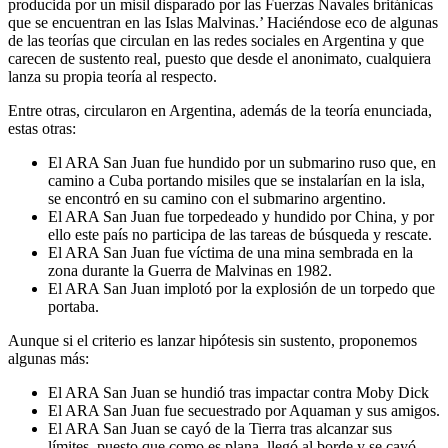
producida por un misil disparado por las Fuerzas Navales británicas
que se encuentran en las Islas Malvinas.’ Haciéndose eco de algunas
de las teorías que circulan en las redes sociales en Argentina y que
carecen de sustento real, puesto que desde el anonimato, cualquiera
lanza su propia teoría al respecto.
Entre otras, circularon en Argentina, además de la teoría enunciada,
estas otras:
El ARA San Juan fue hundido por un submarino ruso que, en
camino a Cuba portando misiles que se instalarían en la isla,
se encontró en su camino con el submarino argentino.
El ARA San Juan fue torpedeado y hundido por China, y por
ello este país no participa de las tareas de búsqueda y rescate.
El ARA San Juan fue víctima de una mina sembrada en la
zona durante la Guerra de Malvinas en 1982.
El ARA San Juan implotó por la explosión de un torpedo que
portaba.
Aunque si el criterio es lanzar hipótesis sin sustento, proponemos
algunas más:
El ARA San Juan se hundió tras impactar contra Moby Dick
El ARA San Juan fue secuestrado por Aquaman y sus amigos.
El ARA San Juan se cayó de la Tierra tras alcanzar sus
límites, puesto que como es plana, llegó al borde y se cayó.