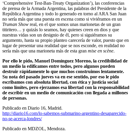
‘Comprehensive Test-Ban-Treaty Organization’), las conferencias
de prensa de la Armada Argentina, las palabras del Presidente de la
República Argentina y todo lo generado en torno al ARA San Juan
no sería más que una puesta en escena como si viviéramos en un
Truman Show
real, en el que somos unas marionetas de un gran
titiritero… y quizás lo seamos, hay quienes creen en dios y que
nuestras vidas son un designio de él, pero si siguiéramos su
argumento, hasta su propio planteo carecería de valor, puesto que en
lugar de presentar una realidad que se nos esconde, en realidad no
sería más que una marioneta más de esta gran
mise en scène
.
Por ello le pido, Manuel Domínguez Moreno, la credibilidad de
un medio la edificamos entre todos, pero algunos pueden
destruir rápidamente lo que muchos construimos lentamente.
Su nota del pasado jueves va en ese sentido, por eso le pido
escribamos con absoluta libertad, con ética y justicia social
como límites, pero ejerzamos esa libertad con la responsabilidad
de escribir en un medio de comunicación con llegada a millones
de personas.
Publicado en Diario 16, Madrid.
http://diario16.com/lo-sabemos-submarino-argentino-desaparecido-
no-se-acerca-londres/
Publicado en MDZOL, Mendoza.