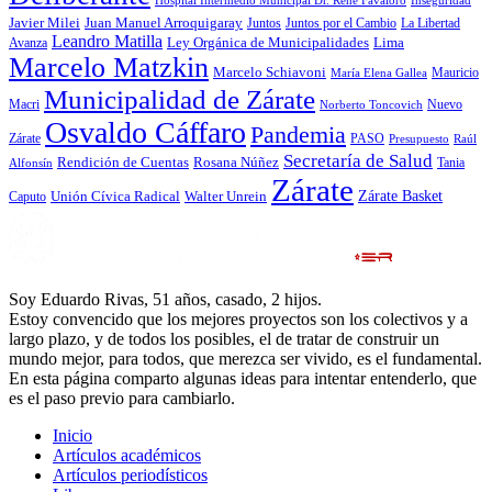
Javier Milei
Juan Manuel Arroquigaray
La Libertad
Juntos
Juntos por el Cambio
Leandro Matilla
Ley Orgánica de Municipalidades
Lima
Avanza
Marcelo Matzkin
Marcelo Schiavoni
Mauricio
María Elena Gallea
Municipalidad de Zárate
Macri
Nuevo
Norberto Toncovich
Osvaldo Cáffaro
Pandemia
Zárate
PASO
Presupuesto
Raúl
Secretaría de Salud
Rosana Núñez
Rendición de Cuentas
Tania
Alfonsín
Zárate
Zárate Basket
Caputo
Unión Cívica Radical
Walter Unrein
Soy Eduardo Rivas, 51 años, casado, 2 hijos.
Estoy convencido que los mejores proyectos son los colectivos y a
largo plazo, y de todos los posibles, el de tratar de construir un
mundo mejor, para todos, que merezca ser vivido, es el fundamental.
En esta página comparto algunas ideas para intentar entenderlo, que
es el paso previo para cambiarlo.
Inicio
Artículos académicos
Artículos periodísticos