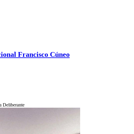
ional Francisco Cúneo
a Deliberante