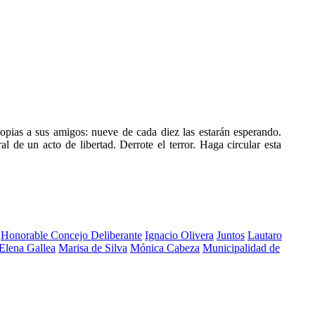
pias a sus amigos: nueve de cada diez las estarán esperando.
l de un acto de libertad. Derrote el terror. Haga circular esta
Honorable Concejo Deliberante
Ignacio Olivera
Juntos
Lautaro
Elena Gallea
Marisa de Silva
Mónica Cabeza
Municipalidad de