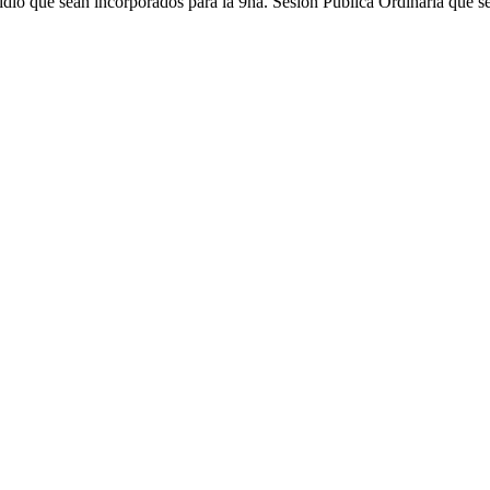
dió que sean incorporados para la 9na. Sesión Publica Ordinaria que se 