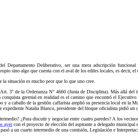
del Departamento Deliberativo, ser una mera adscripción funcional
opio sino algo que cuenta con el aval de los ediles locales, es decir, el
e la situación es mucho peor que lo que uno cree.
l Art. 3° de la Ordenanza N° 4660 (Junta de Disciplina). Más allá del 
a conquista gremial en realidad es el camino que encontró el Ejecutivo l
 caballo de la gestión caffarista amplió su presencia local en la Munic
ste expediente Natalia Blanco, presidente del bloque oficialista pidió un
ermedio? ¿Para discutir y negociar entre cuatro paredes? A los vecinos 
s ayer
con el proyecto de elección del aspirante a delegado municipal
 pasó a un cuarto intermedio de una comisión, Legislación e Interpretac