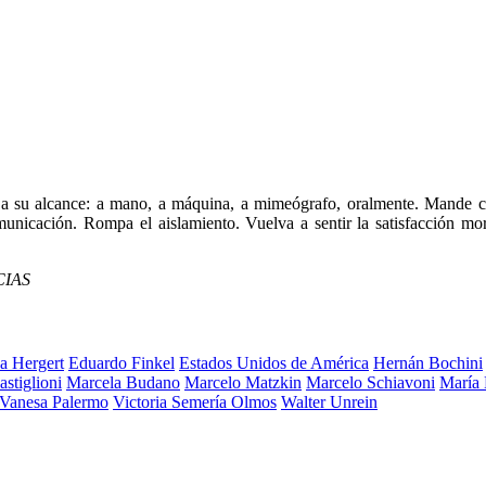
s a su alcance: a mano, a máquina, a mimeógrafo, oralmente. Mande co
unicación. Rompa el aislamiento. Vuelva a sentir la satisfacción mora
CIAS
a Hergert
Eduardo Finkel
Estados Unidos de América
Hernán Bochini
stiglioni
Marcela Budano
Marcelo Matzkin
Marcelo Schiavoni
María 
Vanesa Palermo
Victoria Semería Olmos
Walter Unrein