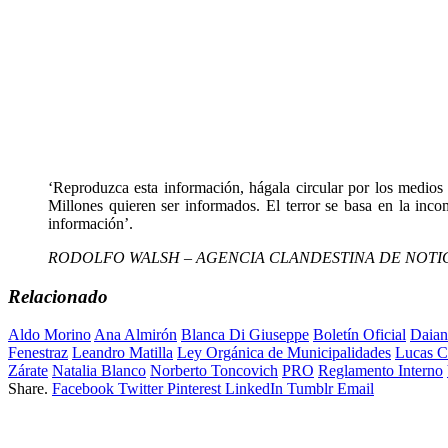
‘Reproduzca esta información, hágala circular por los medio
Millones quieren ser informados. El terror se basa en la incom
información’.
RODOLFO WALSH – AGENCIA CLANDESTINA DE NOTI
Relacionado
Aldo Morino
Ana Almirón
Blanca Di Giuseppe
Boletín Oficial
Daian
Fenestraz
Leandro Matilla
Ley Orgánica de Municipalidades
Lucas Ca
Zárate
Natalia Blanco
Norberto Toncovich
PRO
Reglamento Interno
Share.
Facebook
Twitter
Pinterest
LinkedIn
Tumblr
Email