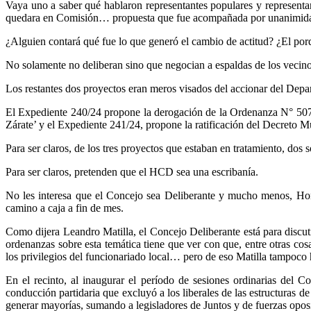
Vaya uno a saber qué hablaron representantes populares y representant
quedara en Comisión… propuesta que fue acompañada por unanimid
¿Alguien contará qué fue lo que generó el cambio de actitud? ¿El por
No solamente no deliberan sino que negocian a espaldas de los vecinos
Los restantes dos proyectos eran meros visados del accionar del Depa
El Expediente 240/24 propone la derogación de la Ordenanza N° 5078
Zárate’ y el Expediente 241/24, propone la ratificación del Decreto
Para ser claros, de los tres proyectos que estaban en tratamiento, dos so
Para ser claros, pretenden que el HCD sea una escribanía.
No les interesa que el Concejo sea Deliberante y mucho menos, Honor
camino a caja a fin de mes.
Como dijera Leandro Matilla, el Concejo Deliberante está para discut
ordenanzas sobre esta temática tiene que ver con que, entre otras co
los privilegios del funcionariado local… pero de eso Matilla tampoco 
En el recinto, al inaugurar el período de sesiones ordinarias del 
conducción partidaria que excluyó a los liberales de las estructuras d
generar mayorías, sumando a legisladores de Juntos y de fuerzas oposi