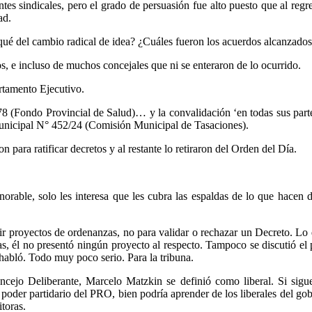
es sindicales, pero el grado de persuasión fue alto puesto que al regre
ad.
qué del cambio radical de idea? ¿Cuáles fueron los acuerdos alcanzado
, e incluso de muchos concejales que ni se enteraron de lo ocurrido.
rtamento Ejecutivo.
 (Fondo Provincial de Salud)… y la convalidación ‘en todas sus part
 Municipal N° 452/24 (Comisión Municipal de Tasaciones).
n para ratificar decretos y al restante lo retiraron del Orden del Día.
able, solo les interesa que les cubra las espaldas de lo que hacen de
ir proyectos de ordenanzas, no para validar o rechazar un Decreto. Lo q
sas, él no presentó ningún proyecto al respecto. Tampoco se discutió el
habló. Todo muy poco serio. Para la tribuna.
Concejo Deliberante, Marcelo Matzkin se definió como liberal. Si si
e poder partidario del PRO, bien podría aprender de los liberales del gob
toras.