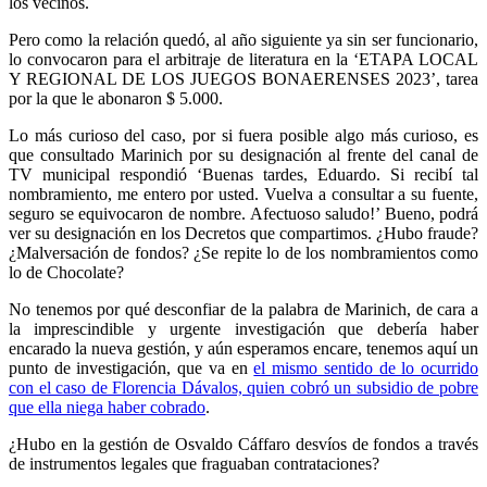
los vecinos.
Pero como la relación quedó, al año siguiente ya sin ser funcionario,
lo convocaron para el arbitraje de literatura en la ‘ETAPA LOCAL
Y REGIONAL DE LOS JUEGOS BONAERENSES 2023’, tarea
por la que le abonaron $ 5.000.
Lo más curioso del caso, por si fuera posible algo más curioso, es
que consultado Marinich por su designación al frente del canal de
TV municipal respondió ‘Buenas tardes, Eduardo. Si recibí tal
nombramiento, me entero por usted. Vuelva a consultar a su fuente,
seguro se equivocaron de nombre. Afectuoso saludo!’ Bueno, podrá
ver su designación en los Decretos que compartimos. ¿Hubo fraude?
¿Malversación de fondos? ¿Se repite lo de los nombramientos como
lo de Chocolate?
No tenemos por qué desconfiar de la palabra de Marinich, de cara a
la imprescindible y urgente investigación que debería haber
encarado la nueva gestión, y aún esperamos encare, tenemos aquí un
punto de investigación, que va en
el mismo sentido de lo ocurrido
con el caso de Florencia Dávalos, quien cobró un subsidio de pobre
que ella niega haber cobrado
.
¿Hubo en la gestión de Osvaldo Cáffaro desvíos de fondos a través
de instrumentos legales que fraguaban contrataciones?