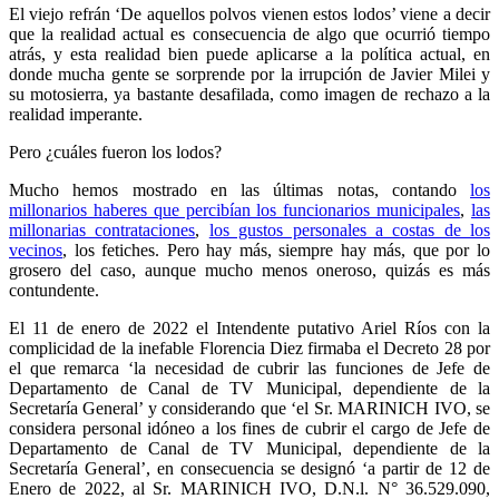
El viejo refrán ‘De aquellos polvos vienen estos lodos’ viene a decir
que la realidad actual es consecuencia de algo que ocurrió tiempo
atrás, y esta realidad bien puede aplicarse a la política actual, en
donde mucha gente se sorprende por la irrupción de Javier Milei y
su motosierra, ya bastante desafilada, como imagen de rechazo a la
realidad imperante.
Pero ¿cuáles fueron los lodos?
Mucho hemos mostrado en las últimas notas, contando
los
millonarios haberes que percibían los funcionarios municipales
,
las
millonarias contrataciones
,
los gustos personales a costas de los
vecinos
, los fetiches. Pero hay más, siempre hay más, que por lo
grosero del caso, aunque mucho menos oneroso, quizás es más
contundente.
El 11 de enero de 2022 el Intendente putativo Ariel Ríos con la
complicidad de la inefable Florencia Diez firmaba el Decreto 28 por
el que remarca ‘la necesidad de cubrir las funciones de Jefe de
Departamento de Canal de TV Municipal, dependiente de la
Secretaría General’ y considerando que ‘el Sr. MARINICH IVO, se
considera personal idóneo a los fines de cubrir el cargo de Jefe de
Departamento de Canal de TV Municipal, dependiente de la
Secretaría General’, en consecuencia se designó ‘a partir de 12 de
Enero de 2022, al Sr. MARINICH IVO, D.N.l. N° 36.529.090,