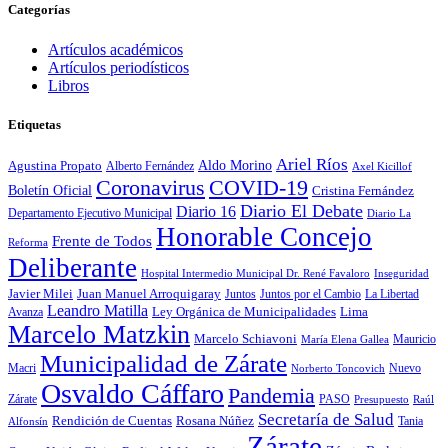
Categorías
Artículos académicos
Artículos periodísticos
Libros
Etiquetas
Ariel Ríos
Agustina Propato
Aldo Morino
Alberto Fernández
Axel Kicillof
Coronavirus
COVID-19
Boletín Oficial
Cristina Fernández
Diario El Debate
Diario 16
Departamento Ejecutivo Municipal
Diario La
Honorable Concejo
Frente de Todos
Reforma
Deliberante
Hospital Intermedio Municipal Dr. René Favaloro
Inseguridad
Javier Milei
Juan Manuel Arroquigaray
La Libertad
Juntos
Juntos por el Cambio
Leandro Matilla
Ley Orgánica de Municipalidades
Lima
Avanza
Marcelo Matzkin
Marcelo Schiavoni
Mauricio
María Elena Gallea
Municipalidad de Zárate
Macri
Nuevo
Norberto Toncovich
Osvaldo Cáffaro
Pandemia
Zárate
PASO
Presupuesto
Raúl
Secretaría de Salud
Rosana Núñez
Rendición de Cuentas
Tania
Alfonsín
Zárate