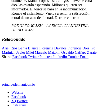
oralmente. Mande copias a sus amigos: nueve de cada
diez las estarán esperando. Millones quieren ser
informados. El terror se basa en la incomunicación.
Rompa el aislamiento. Vuelva a sentir la satisfacción
moral de un acto de libertad. Derrote el terror.’
RODOLFO WALSH – AGENCIA CLANDESTINA
DE NOTICIAS
Relacionado
Ariel Ríos
Bahía Blanca
Florencia Dávalos
Florencia Diez
Ivo
Marinich
Javier Milei
Marcelo Matzkin
Osvaldo Cáffaro
Zárate
Share.
Facebook
Twitter
Pinterest
LinkedIn
Tumblr
Email
principedelmanicomio
Website
Facebook
X (Twitter)
Instagram