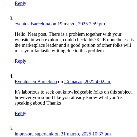
Reply
eventos Barcelona
on
19 marzo, 2025 2:59 pm
Hello, Neat post. There is a problem together with your
website in web explorer, could check this?K IE nonetheless is
the marketplace leader and a good portion of other folks will
miss your fantastic writing due to this problem.
Reply
Eventos en Barcelona
on
26 marzo, 2025 4:02 am
It’s laborious to seek out knowledgeable folks on this subject,
however you sound like you already know what you’re
speaking about! Thanks
Reply
impresora supertank
on
31 marzo, 2025 10:37 pm