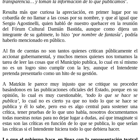
transparencia… y toman la información de lo que publicamos
’.
Resulta más que curiosa la apreciación, en primer lugar por su
cobardía de no llamar a las cosas por su nombre, y que al igual que
Sergio Agostinelli, quien habló de nuestro quehacer en la reunión
del Fórum Cultural Damián Bastida, aunque como dijera un
integrante de su gabinete, lo hizo ‘
por nombre de fantasía
’, podría
haberlo mencionado en público.
Al fin de cuentas no son tantos quienes critican públicamente el
accionar gubernamental, y muchos menos quienes nos tomamos la
tarea de leer las cosas que el Municipio publica, lo cual en sí mismo
no es un logro sino cumplir con la ley, aunque el Intendente
pretenda presentarlo como un hito de su gestión.
A Matzkin le parece muy injusto que se critique su proceder
basándonos en las publicaciones oficiales del Estado, porque en su
opinión, lo cual es muy cuestionable,
‘todo lo que se hace se
publica’,
lo cual no es cierto ya que no todo lo que se hace se
publica y él lo sabe, pero eso es algo central para sostener una
crítica, tener pruebas de lo que uno habla, nosotros documentamos
todas nuestras notas para no dejar lugar a dudas, así que imaginate si
estas son las críticas en función de lo que se publica, lo que serían
las críticas si el Intendente hiciera todo lo que debiera hacer.
Lo que el gobierno hace, en línea con la representación teatral