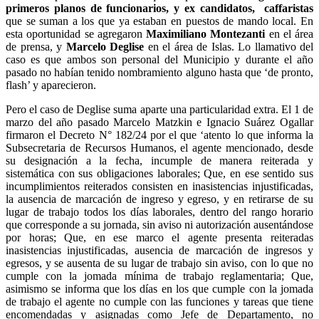
primeros planos de funcionarios, y ex candidatos, caffaristas
que se suman a los que ya estaban en puestos de mando local. En
esta oportunidad se agregaron
Maximiliano Montezanti
en el área
de prensa, y
Marcelo Deglise
en el área de Islas. Lo llamativo del
caso es que ambos son personal del Municipio y durante el año
pasado no habían tenido nombramiento alguno hasta que ‘de pronto,
flash’ y aparecieron.
Pero el caso de Deglise suma aparte una particularidad extra. El 1 de
marzo del año pasado Marcelo Matzkin e Ignacio Suárez Ogallar
firmaron el Decreto N° 182/24 por el que ‘atento lo que informa la
Subsecretaria de Recursos Humanos, el agente mencionado, desde
su designación a la fecha, incumple de manera reiterada y
sistemática con sus obligaciones laborales; Que, en ese sentido sus
incumplimientos reiterados consisten en inasistencias injustificadas,
la ausencia de marcación de ingreso y egreso, y en retirarse de su
lugar de trabajo todos los días laborales, dentro del rango horario
que corresponde a su jornada, sin aviso ni autorización ausentándose
por horas; Que, en ese marco el agente presenta reiteradas
inasistencias injustificadas, ausencia de marcación de ingresos y
egresos, y se ausenta de su lugar de trabajo sin aviso, con lo que no
cumple con la jomada mínima de trabajo reglamentaria; Que,
asimismo se informa que los días en los que cumple con la jomada
de trabajo el agente no cumple con las funciones y tareas que tiene
encomendadas y asignadas como Jefe de Departamento, no