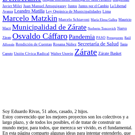
Javier Milei
Juan Manuel Arroquigaray
La Libertad
Juntos
Juntos por el Cambio
Leandro Matilla
Ley Orgánica de Municipalidades
Lima
Avanza
Marcelo Matzkin
Marcelo Schiavoni
Mauricio
María Elena Gallea
Municipalidad de Zárate
Macri
Nuevo
Norberto Toncovich
Osvaldo Cáffaro
Pandemia
Zárate
PASO
Presupuesto
Raúl
Secretaría de Salud
Rosana Núñez
Rendición de Cuentas
Tania
Alfonsín
Zárate
Zárate Basket
Caputo
Unión Cívica Radical
Walter Unrein
Soy Eduardo Rivas, 51 años, casado, 2 hijos.
Estoy convencido que los mejores proyectos son los colectivos y a
largo plazo, y de todos los posibles, el de tratar de construir un
mundo mejor, para todos, que merezca ser vivido, es el fundamental.
En esta página comparto algunas ideas para intentar entenderlo, que