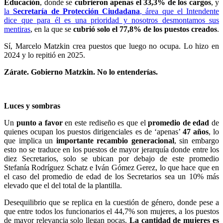
Educación
, donde se
cubrieron apenas el 33,3% de los cargos
, y
la
Secretaría de Protección Ciudadana
, área que el Intendente
dice que para él es una prioridad y nosotros desmontamos sus
mentiras
, en la que se
cubrió solo el 77,8% de los puestos creados
.
Sí, Marcelo Matzkin crea puestos que luego no ocupa. Lo hizo en
2024 y lo repitió en 2025.
Zárate. Gobierno Matzkin. No lo entenderías.
Luces y sombras
Un
punto a favor
en este rediseño es que el
promedio de edad
de
quienes ocupan los puestos dirigenciales es de ‘apenas’
47 años
, lo
que implica un
importante recambio generacional
, sin embargo
esto no se traduce en los puestos de mayor jerarquía donde entre los
diez Secretarios, solo se ubican por debajo de este promedio
Stefanía Rodríguez Schatz e Iván Gómez Gerez, lo que hace que en
el caso del promedio de edad de los Secretarios sea un 10% más
elevado que el del total de la plantilla.
Desequilibrio que se replica en la cuestión de género, donde pese a
que entre todos los funcionarios el 44,7% son mujeres, a los puestos
de mayor relevancia solo llegan pocas.
La cantidad de mujeres es