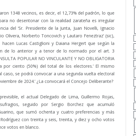
aron 1348 vecinos, es decir, el 12,73% del padrón, lo que
para no desentonar con la realidad zarateña es irregular
ia del ‘Sr. Presidente de la Junta, Juan Novelli, Ignacio
io Olivera, Norberto Toncovich y Lautaro Feneztraz’ (sic),
o hacen Lucas Castiglioni y Daiana Hergert que según la
ón de lo anterior y a tenor de lo normado por el art. 3
CONSULTA POPULAR NO VINCULANTE Y NO OBLIGATORIA
a por ciento (50%) del total de los electores.’ El mismo
al caso, se podrá convocar a una segunda vuelta electoral
oviembre de 2024.’ ¿La convocará el Concejo Deliberante?
revisible, el actual Delegado de Lima, Guillermo Rojas,
 sufragios, seguido por Sergio Borchez que acumuló
 Guarino, que sumó ochenta y cuatro preferencias y más
 Rodríguez con treinta y seis, treinta, y diez y ocho votos
nce votos en blanco.