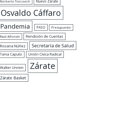
Nuevo Zárate
Norberto Toncovich
Osvaldo Cáffaro
Pandemia
PASO
Presupuesto
Rendición de Cuentas
Raúl Alfonsín
Secretaría de Salud
Rosana Núñez
Tania Caputo
Unión Cívica Radical
Zárate
Walter Unrein
Zárate Basket