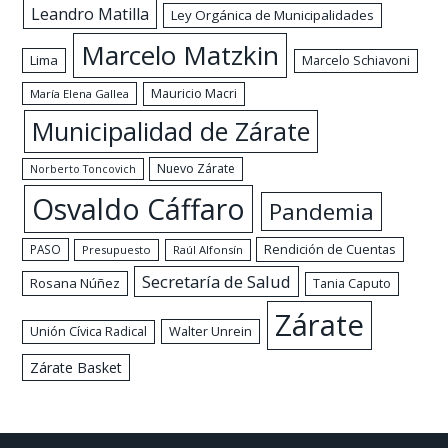
Leandro Matilla
Ley Orgánica de Municipalidades
Marcelo Matzkin
Lima
Marcelo Schiavoni
Mauricio Macri
María Elena Gallea
Municipalidad de Zárate
Nuevo Zárate
Norberto Toncovich
Osvaldo Cáffaro
Pandemia
Rendición de Cuentas
PASO
Presupuesto
Raúl Alfonsín
Secretaría de Salud
Rosana Núñez
Tania Caputo
Zárate
Walter Unrein
Unión Cívica Radical
Zárate Basket