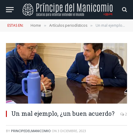
ESTAS EN:
Home
Artículos periodísticos
Un mal ejemplo, ¿un buen acuerdo?
»
»
Un mal ejemplo, ¿un buen acuerdo?
2
BY
PRINCIPEDELMANICOMIO
ON
3 DICIEMBRE, 2023