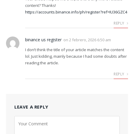
content? Thanks!
https://accounts.binance.info/ph/register?ref=IU36GZC4
REPLY
binance us register
on
2 febrero, 2026 6:50 am
I don’t think the title of your article matches the content
lol. Just kidding, mainly because I had some doubts after
reading the article.
REPLY
LEAVE A REPLY