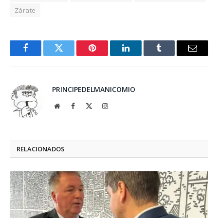
Zárate
Facebook
Twitter
Pinterest
LinkedIn
Tumblr
Email
PRINCIPEDELMANICOMIO
Website
Facebook
X
Instagram
(Twitter)
RELACIONADOS