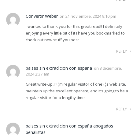
Convertir Weber
on
21 noviembre, 2024 9:10 pm
I wanted to thank you for this great read!! I definitely
enjoying every little bit of it I have you bookmarked to
check out new stuff you post…
REPLY
paises sin extradicion con españa
on
3 diciembre,
2024 2:37 am
Great write-up, I?¦m regular visitor of one?¦s web site,
maintain up the excellent operate, and It’s going to be a
regular visitor for a lengthy time.
REPLY
paises sin extradicion con españa abogados
penalistas