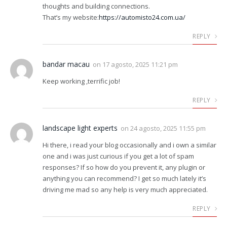
thoughts and building connections.
That’s my website:
https://automisto24.com.ua/
REPLY
bandar macau
on
17 agosto, 2025 11:21 pm
Keep working ,terrific job!
REPLY
landscape light experts
on
24 agosto, 2025 11:55 pm
Hi there, i read your blog occasionally and i own a similar
one and i was just curious if you get a lot of spam
responses? If so how do you prevent it, any plugin or
anything you can recommend? I get so much lately it’s
driving me mad so any help is very much appreciated.
REPLY