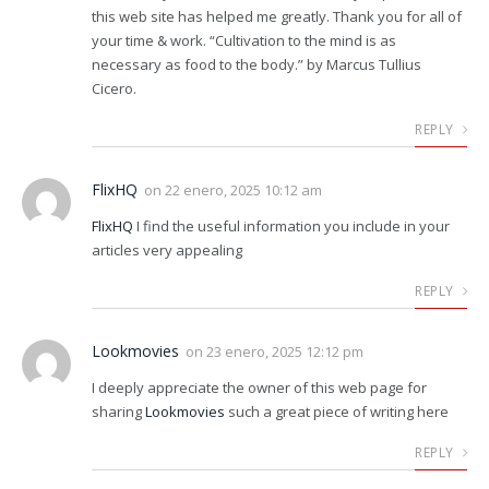
this web site has helped me greatly. Thank you for all of
your time & work. “Cultivation to the mind is as
necessary as food to the body.” by Marcus Tullius
Cicero.
REPLY
FlixHQ
on
22 enero, 2025 10:12 am
FlixHQ
I find the useful information you include in your
articles very appealing
REPLY
Lookmovies
on
23 enero, 2025 12:12 pm
I deeply appreciate the owner of this web page for
sharing
Lookmovies
such a great piece of writing here
REPLY