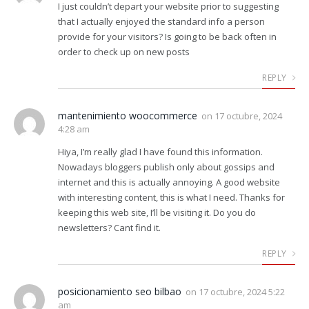
I just couldn’t depart your website prior to suggesting
that I actually enjoyed the standard info a person
provide for your visitors? Is going to be back often in
order to check up on new posts
REPLY
mantenimiento woocommerce
on
17 octubre, 2024
4:28 am
Hiya, I’m really glad I have found this information.
Nowadays bloggers publish only about gossips and
internet and this is actually annoying. A good website
with interesting content, this is what I need. Thanks for
keeping this web site, I’ll be visiting it. Do you do
newsletters? Cant find it.
REPLY
posicionamiento seo bilbao
on
17 octubre, 2024 5:22
am