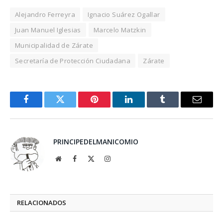
Alejandro Ferreyra
Ignacio Suárez Ogallar
Juan Manuel Iglesias
Marcelo Matzkin
Municipalidad de Zárate
Secretaría de Protección Ciudadana
Zárate
Facebook
Twitter
Pinterest
LinkedIn
Tumblr
Email
PRINCIPEDELMANICOMIO
Website
Facebook
X
Instagram
(Twitter)
RELACIONADOS