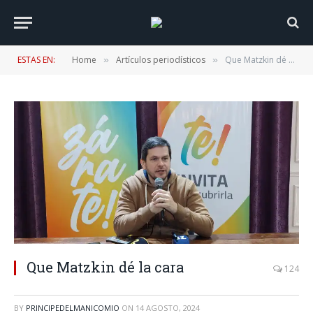
ESTAS EN:
Home
Artículos periodísticos
Que Matzkin dé la cara
»
»
Que Matzkin dé la cara
124
BY
PRINCIPEDELMANICOMIO
ON
14 AGOSTO, 2024