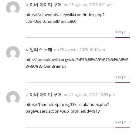
네이버 아이디 구매
on
25 agosto, 2025 6:21 pm
https://ashwoodvalleywiki.com/index.php?
title=User:ChanelMann5860
REPLY
시알리스 구매
on
25 agosto, 2025 10:12 pm
http://kousokuwiki.org/wiki/%E5%88%A9%E7%94%A8%E
8%80%85:GeriBraman
REPLY
네이버 아이디 구매
on
25 agosto, 2025 10:39 pm
https://futmarketplace.g33k.co.uk/index.php?
page=user&action=pub_profile&id=4918
REPLY