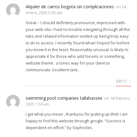
Alquiler de carros bogota sin complicaciones
on
24
enero, 2025 5:03 am
Great – I should definitely pronounce, impressed with
your web site. I had no trouble navigating through all the
tabs and related information ended up being truly easy
to do to access. I recently found what I hoped for before
you know it in the least. Reasonably unusual. Is likely to
appreciate it for those who add forums or something,
website theme . a tones way for your client to
communicate. Excellent task..
REPLY
swimming pool companies tallahassee
on
18 febrero,
2025 1:24 am
I got what you mean , thankyou for putting up.Woh I am
happy to find this website through google. “Success is
dependent on effort.” by Sophocles.