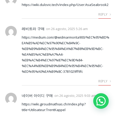
https://wiki.dulovic.tech/index.php/User:AsaSeabrook2
REPLY
레비트라 구매
on
26 agosto, 2025 5:26 am
https://medium.com/@widmarmorita900/%EC%95%BD%
EA%B5%AD%EC%97%90%EC%84%9C-
%EB%B9%84%EC%95%84%EA%B7%B8%EB%9D%BC-
%EA%B5%AC%EB%A7%A4-
%EB%AC%B4%EC%97%87%EC%9D%84-
%EC%A4%80%EB%B9%84%ED%95%B4%EC%95%BC-
%ED%95%A0%EA%B9%8C-3781029ff9fc
REPLY
네이버 아이디 구매
on
26 agosto, 2025 9:03 am
https://wiki.giroudmathias.ch/index.php?
title=Utilisateur:TrentKappel