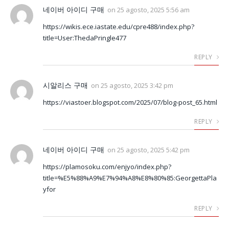
네이버 아이디 구매
on
25 agosto, 2025 5:56 am
https://wikis.ece.iastate.edu/cpre488/index.php?
title=User:ThedaPringle477
REPLY
시알리스 구매
on
25 agosto, 2025 3:42 pm
https://viastoer.blogspot.com/2025/07/blog-post_65.html
REPLY
네이버 아이디 구매
on
25 agosto, 2025 5:42 pm
https://plamosoku.com/enjyo/index.php?
title=%E5%88%A9%E7%94%A8%E8%80%85:GeorgettaPla
yfor
REPLY