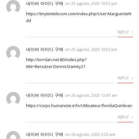
네이버 아이디 구매
on
25 agosto, 2025 10:52 pm
https://tinytimtelecom.com/index.php/User:MargueriteN
dd
REPLY
네이버 아이디 구매
on
25 agosto, 2025 10:53 pm
http://torrdan.net:80/index.php?
title=Benutzer:DennisStamey21
REPLY
네이버 아이디 구매
on
26 agosto, 2025 12:47 am
https://corps.humaniste.info/Utilisateur:FloridaQuinlivan
REPLY
네이버 아이디 구매
on
26 agosto, 2025 2:23 am