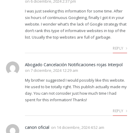
on
6 diciembre, 2024 2:37 pm
I was just seeking this information for some time. After
six hours of continuous Googleing, finally I got it in your
website. I wonder what’s the lack of Google strategy that
don’t rank this type of informative websites in top of the
list. Usually the top websites are full of garbage.
REPLY
Abogado Cancelación Notificaciones rojas Interpol
on
7 diciembre, 2024 12:29 am
My brother suggested I would possibly like this website.
He used to be totally right. This publish actually made my
day. You can not consider just how much time I had
spent for this information! Thanks!
REPLY
canon oficial
on
14 diciembre, 2024 4:52 am