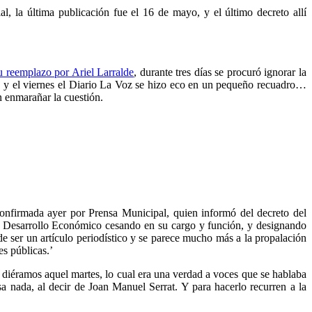
, la última publicación fue el 16 de mayo, y el último decreto allí
u reemplazo por Ariel Larralde
, durante tres días se procuró ignorar la
edo, y el viernes el Diario La Voz se hizo eco en un pequeño recuadro…
n enmarañar la cuestión.
confirmada ayer por Prensa Municipal, quien informó del decreto del
de Desarrollo Económico cesando en su cargo y función, y designando
e ser un artículo periodístico y se parece mucho más a la propalación
s públicas.’
e diéramos aquel martes, lo cual era una verdad a voces que se hablaba
a nada, al decir de Joan Manuel Serrat. Y para hacerlo recurren a la