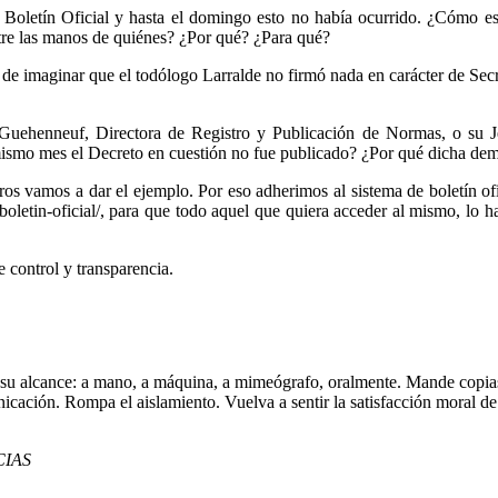
el Boletín Oficial y hasta el domingo esto no había ocurrido. ¿Cómo e
tre las manos de quiénes? ¿Por qué? ¿Para qué?
 de imaginar que el todólogo Larralde no firmó nada en carácter de Se
 Guehenneuf, Directora de Registro y Publicación de Normas, o su J
 mismo mes el Decreto en cuestión no fue publicado? ¿Por qué dicha d
s vamos a dar el ejemplo. Por eso adherimos al sistema de boletín ofi
boletin-oficial/, para que todo aquel que quiera acceder al mismo, l
e control y transparencia.
 su alcance: a mano, a máquina, a mimeógrafo, oralmente. Mande copias
icación. Rompa el aislamiento. Vuelva a sentir la satisfacción moral de u
CIAS