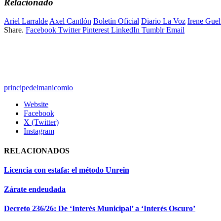
Relacionado
Ariel Larralde
Axel Cantlón
Boletín Oficial
Diario La Voz
Irene Gue
Share.
Facebook
Twitter
Pinterest
LinkedIn
Tumblr
Email
principedelmanicomio
Website
Facebook
X (Twitter)
Instagram
RELACIONADOS
Licencia con estafa: el método Unrein
Zárate endeudada
Decreto 236/26: De ‘Interés Municipal’ a ‘Interés Oscuro’