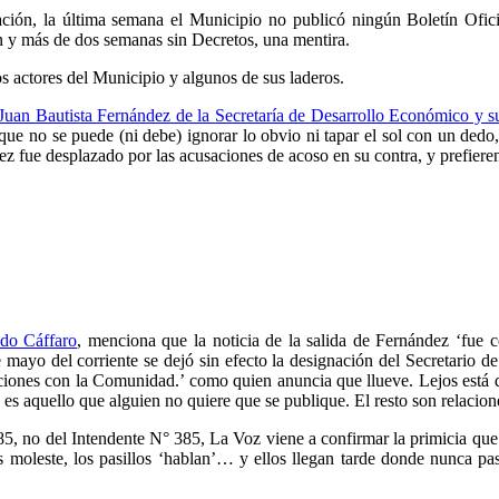
ción, la última semana el Municipio no publicó ningún Boletín Oficial
n y más de dos semanas sin Decretos, una mentira.
s actores del Municipio y algunos de sus laderos.
 Juan Bautista Fernández de la Secretaría de Desarrollo Económico y s
abe que no se puede (ni debe) ignorar lo obvio ni tapar el sol con un d
ez fue desplazado por las acusaciones de acoso en su contra, y prefiere
ldo Cáffaro
, menciona que la noticia de la salida de Fernández ‘fue 
 mayo del corriente se dejó sin efecto la designación del Secretario 
aciones con la Comunidad.’ como quien anuncia que llueve. Lejos está d
s aquello que alguien no quiere que se publique. El resto son relacione
385, no del Intendente N° 385, La Voz viene a confirmar la primicia qu
s moleste, los pasillos ‘hablan’… y ellos llegan tarde donde nunca pas