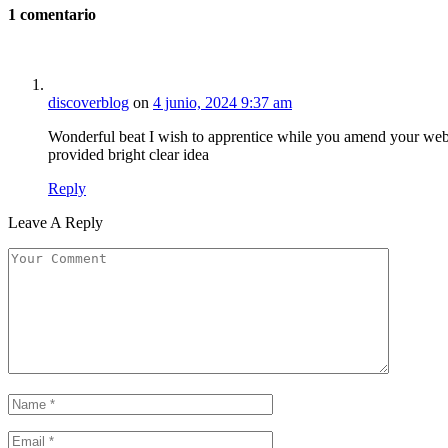
1
comentario
discoverblog
on
4 junio, 2024 9:37 am
Wonderful beat I wish to apprentice while you amend your web si
provided bright clear idea
Reply
Leave A Reply