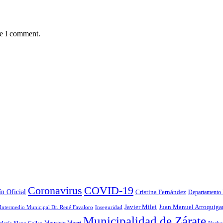
me I comment.
Coronavirus
COVID-19
ín Oficial
Cristina Fernández
Departamento 
Javier Milei
Juan Manuel Arroquiga
 Intermedio Municipal Dr. René Favaloro
Inseguridad
Municipalidad de Zárate
Mauricio Macri
María Elena Gallea