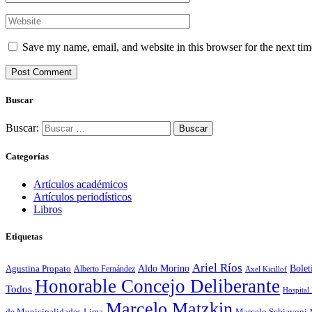
Save my name, email, and website in this browser for the next ti
Buscar
Buscar:
Categorías
Artículos académicos
Artículos periodísticos
Libros
Etiquetas
Ariel Ríos
Bolet
Agustina Propato
Aldo Morino
Alberto Fernández
Axel Kicillof
Honorable Concejo Deliberante
Todos
Hospital
Marcelo Matzkin
de Municipalidades
Lima
Marcelo Schiavoni