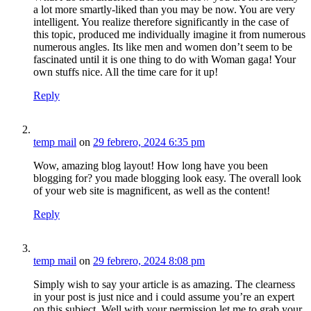
a lot more smartly-liked than you may be now. You are very
intelligent. You realize therefore significantly in the case of
this topic, produced me individually imagine it from numerous
numerous angles. Its like men and women don’t seem to be
fascinated until it is one thing to do with Woman gaga! Your
own stuffs nice. All the time care for it up!
Reply
temp mail
on
29 febrero, 2024 6:35 pm
Wow, amazing blog layout! How long have you been
blogging for? you made blogging look easy. The overall look
of your web site is magnificent, as well as the content!
Reply
temp mail
on
29 febrero, 2024 8:08 pm
Simply wish to say your article is as amazing. The clearness
in your post is just nice and i could assume you’re an expert
on this subject. Well with your permission let me to grab your