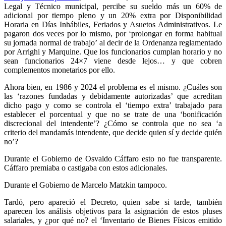
Legal y Técnico municipal, percibe su sueldo más un 60% de
adicional por tiempo pleno y un 20% extra por Disponibilidad
Horaria en Días Inhábiles, Feriados y Asuetos Administrativos. Le
pagaron dos veces por lo mismo, por ‘prolongar en forma habitual
su jornada normal de trabajo’ al decir de la Ordenanza reglamentado
por Arrighi y Marquine. Que los funcionarios cumplan horario y no
sean funcionarios 24×7 viene desde lejos… y que cobren
complementos monetarios por ello.
Ahora bien, en 1986 y 2024 el problema es el mismo. ¿Cuáles son
las ‘razones fundadas y debidamente autorizadas’ que acreditan
dicho pago y como se controla el ‘tiempo extra’ trabajado para
establecer el porcentual y que no se trate de una ‘bonificación
discrecional del intendente’? ¿Cómo se controla que no sea ‘a
criterio del mandamás intendente, que decide quien sí y decide quién
no’?
Durante el Gobierno de Osvaldo Cáffaro esto no fue transparente.
Cáffaro premiaba o castigaba con estos adicionales.
Durante el Gobierno de Marcelo Matzkin tampoco.
Tardó, pero apareció el Decreto, quien sabe si tarde, también
aparecen los análisis objetivos para la asignación de estos pluses
salariales, y ¿por qué no? el ‘Inventario de Bienes Físicos emitido