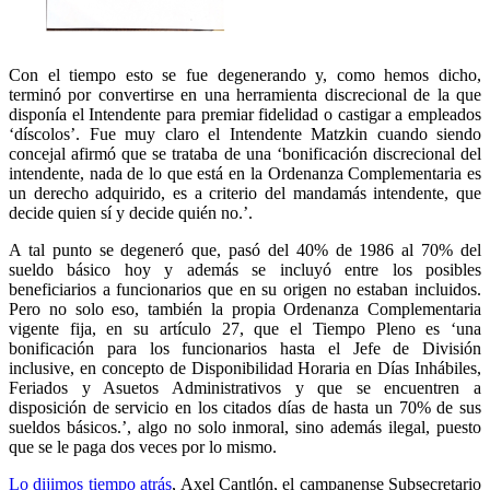
Con el tiempo esto se fue degenerando y, como hemos dicho,
terminó por convertirse en una herramienta discrecional de la que
disponía el Intendente para premiar fidelidad o castigar a empleados
‘díscolos’. Fue muy claro el Intendente Matzkin cuando siendo
concejal afirmó que se trataba de una ‘bonificación discrecional del
intendente, nada de lo que está en la Ordenanza Complementaria es
un derecho adquirido, es a criterio del mandamás intendente, que
decide quien sí y decide quién no.’.
A tal punto se degeneró que, pasó del 40% de 1986 al 70% del
sueldo básico hoy y además se incluyó entre los posibles
beneficiarios a funcionarios que en su origen no estaban incluidos.
Pero no solo eso, también la propia Ordenanza Complementaria
vigente fija, en su artículo 27, que el Tiempo Pleno es ‘una
bonificación para los funcionarios hasta el Jefe de División
inclusive, en concepto de Disponibilidad Horaria en Días Inhábiles,
Feriados y Asuetos Administrativos y que se encuentren a
disposición de servicio en los citados días de hasta un 70% de sus
sueldos básicos.’, algo no solo inmoral, sino además ilegal, puesto
que se le paga dos veces por lo mismo.
Lo dijimos tiempo atrás
, Axel Cantlón, el campanense Subsecretario