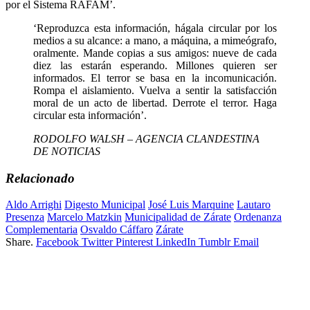
por el Sistema RAFAM’.
‘Reproduzca esta información, hágala circular por los
medios a su alcance: a mano, a máquina, a mimeógrafo,
oralmente. Mande copias a sus amigos: nueve de cada
diez las estarán esperando. Millones quieren ser
informados. El terror se basa en la incomunicación.
Rompa el aislamiento. Vuelva a sentir la satisfacción
moral de un acto de libertad. Derrote el terror. Haga
circular esta información’.
RODOLFO WALSH – AGENCIA CLANDESTINA
DE NOTICIAS
Relacionado
Aldo Arrighi
Digesto Municipal
José Luis Marquine
Lautaro
Presenza
Marcelo Matzkin
Municipalidad de Zárate
Ordenanza
Complementaria
Osvaldo Cáffaro
Zárate
Share.
Facebook
Twitter
Pinterest
LinkedIn
Tumblr
Email