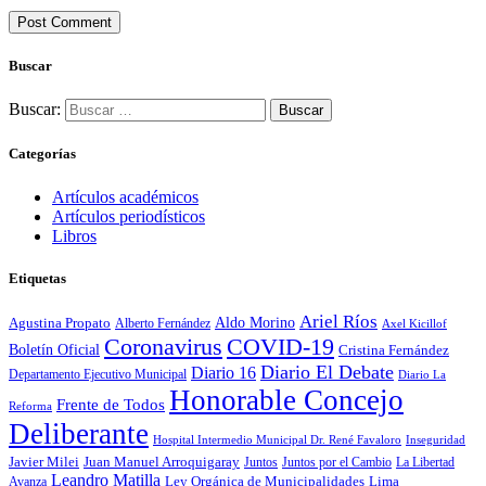
Buscar
Buscar:
Categorías
Artículos académicos
Artículos periodísticos
Libros
Etiquetas
Ariel Ríos
Agustina Propato
Aldo Morino
Alberto Fernández
Axel Kicillof
Coronavirus
COVID-19
Boletín Oficial
Cristina Fernández
Diario El Debate
Diario 16
Departamento Ejecutivo Municipal
Diario La
Honorable Concejo
Frente de Todos
Reforma
Deliberante
Hospital Intermedio Municipal Dr. René Favaloro
Inseguridad
Javier Milei
Juan Manuel Arroquigaray
La Libertad
Juntos
Juntos por el Cambio
Leandro Matilla
Ley Orgánica de Municipalidades
Lima
Avanza