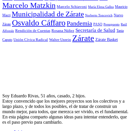
Marcelo Matzkin
Marcelo Schiavoni
Mauricio
María Elena Gallea
Municipalidad de Zárate
Macri
Nuevo
Norberto Toncovich
Osvaldo Cáffaro
Pandemia
Zárate
PASO
Presupuesto
Raúl
Secretaría de Salud
Rosana Núñez
Rendición de Cuentas
Tania
Alfonsín
Zárate
Zárate Basket
Caputo
Unión Cívica Radical
Walter Unrein
Soy Eduardo Rivas, 51 años, casado, 2 hijos.
Estoy convencido que los mejores proyectos son los colectivos y a
largo plazo, y de todos los posibles, el de tratar de construir un
mundo mejor, para todos, que merezca ser vivido, es el fundamental.
En esta página comparto algunas ideas para intentar entenderlo, que
es el paso previo para cambiarlo.