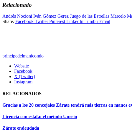
Relacionado
Andrés Nocioni
Iván Gómez Gerez
Juego de las Estrellas
Marcelo Ma
Share.
Facebook
Twitter
Pinterest
LinkedIn
Tumblr
Email
principedelmanicomio
Website
Facebook
X (Twitter)
Instagram
RELACIONADOS
Gracias a los 20 concejales Zárate tendrá más tierras en manos e
Licencia con estafa: el método Unrein
Zárate endeudada