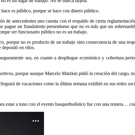
no es un lugar de trabajo. No se marca tarjeta.
 hace es público, porque se hace con dinero público.
ón de antecedentes uno cuenta con el respaldo de cierta reglamentación 
 se pague un fraudulento presentismo que no es más que un sobresuel
rque ser funcionario público no es un trabajo.
vo, porque no es producto de un trabajo sino consecuencia de una resp
 depositó en ellos.
 seguramente sea, en cuanto a despliegue económico y cobertura period
ortivos, porque aunque Marcelo Matzkin pidió la creación del cargo, n
¿Seguirá de vacaciones como la última semana exhibió en sus redes soci
ara estar a tono con el evento basquetbolístico fue con una remera… con