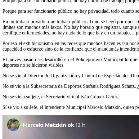
Porque para ser funcionario público no hay horario de trabajo, porque 
Porque para ser funcionario público no hay privacidad, todo cuanto se
En un trabajo privado o un trabajo público al que se llegó por oposici
límites son muchos más laxos. No hay horario que registrar, aunque
certifique enfermedades, no hay nada de lo que hay en un trabajo… po
Por eso el exhibicionismo en las redes que muchos hacen es tan noci
capacidad o esfuerzo sino de la confianza que el mandamás intendente
El jueves pasado se desarrolló en el Polideportivo Municipal lo que
deportes no se hicieron visibles.
No se vio al Director de Organización y Control de Espectáculos Dep
No se vio a la Subsecretaria de Deportes Stefanía Rodríguez Schatz. 
No se vio a su jefe, el Secretario virtual Iván Gómez Gerez.
Sí se vio a su Jefe, el Intendente Municipal Marcelo Matzkin, quien p