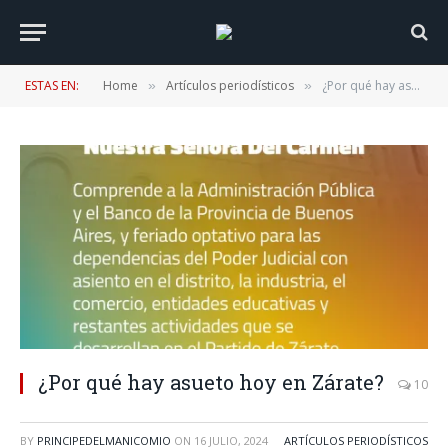
ESTAS EN:
Home
Artículos periodísticos
¿Por qué hay asueto hoy en Zárate?
»
»
¿Por qué hay asueto hoy en Zárate?
10
BY
PRINCIPEDELMANICOMIO
ON
16 JULIO, 2024
ARTÍCULOS PERIODÍSTICOS