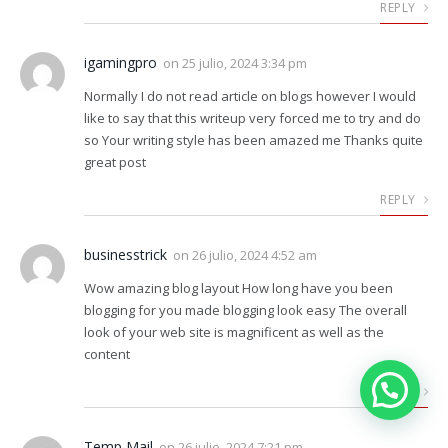
REPLY
igamingpro
on
25 julio, 2024 3:34 pm
Normally I do not read article on blogs however I would
like to say that this writeup very forced me to try and do
so Your writing style has been amazed me Thanks quite
great post
REPLY
businesstrick
on
26 julio, 2024 4:52 am
Wow amazing blog layout How long have you been
blogging for you made blogging look easy The overall
look of your web site is magnificent as well as the
content
REPLY
Temp Mail
on
26 julio, 2024 7:21 pm