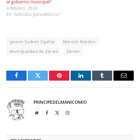
al gobierno municipal?
4 febrero, 2020
En "Artículos periodísticos"
Ignacio Suárez Ogallar
Marcelo Matzkin
Municipalidad de Zárate
Zárate
Facebook
Twitter
Pinterest
LinkedIn
Tumblr
Email
PRINCIPEDELMANICOMIO
Website
Facebook
X
Instagram
(Twitter)