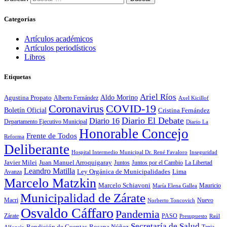
Categorías
Artículos académicos
Artículos periodísticos
Libros
Etiquetas
Ariel Ríos
Agustina Propato
Aldo Morino
Alberto Fernández
Axel Kicillof
Coronavirus
COVID-19
Boletín Oficial
Cristina Fernández
Diario El Debate
Diario 16
Departamento Ejecutivo Municipal
Diario La
Honorable Concejo
Frente de Todos
Reforma
Deliberante
Hospital Intermedio Municipal Dr. René Favaloro
Inseguridad
Javier Milei
Juan Manuel Arroquigaray
La Libertad
Juntos
Juntos por el Cambio
Leandro Matilla
Ley Orgánica de Municipalidades
Lima
Avanza
Marcelo Matzkin
Marcelo Schiavoni
Mauricio
María Elena Gallea
Municipalidad de Zárate
Macri
Nuevo
Norberto Toncovich
Osvaldo Cáffaro
Pandemia
Zárate
PASO
Presupuesto
Raúl
Secretaría de Salud
Rosana Núñez