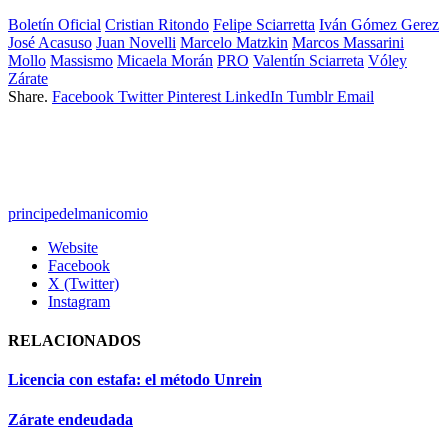
Boletín Oficial
Cristian Ritondo
Felipe Sciarretta
Iván Gómez Gerez
José Acasuso
Juan Novelli
Marcelo Matzkin
Marcos Massarini
Mollo
Massismo
Micaela Morán
PRO
Valentín Sciarreta
Vóley
Zárate
Share.
Facebook
Twitter
Pinterest
LinkedIn
Tumblr
Email
principedelmanicomio
Website
Facebook
X (Twitter)
Instagram
RELACIONADOS
Licencia con estafa: el método Unrein
Zárate endeudada