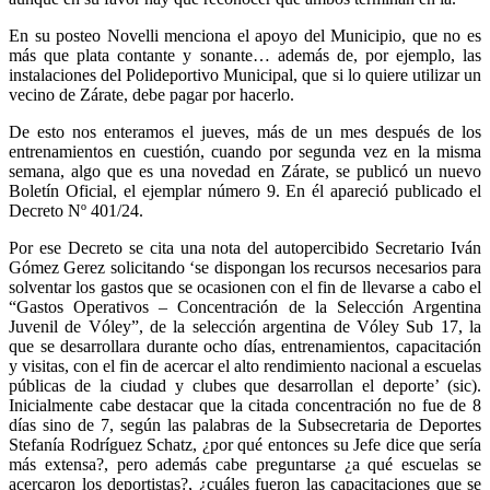
En su posteo Novelli menciona el apoyo del Municipio, que no es
más que plata contante y sonante… además de, por ejemplo, las
instalaciones del Polideportivo Municipal, que si lo quiere utilizar un
vecino de Zárate, debe pagar por hacerlo.
De esto nos enteramos el jueves, más de un mes después de los
entrenamientos en cuestión, cuando por segunda vez en la misma
semana, algo que es una novedad en Zárate, se publicó un nuevo
Boletín Oficial, el ejemplar número 9. En él apareció publicado el
Decreto Nº 401/24.
Por ese Decreto se cita una nota del autopercibido Secretario Iván
Gómez Gerez solicitando ‘se dispongan los recursos necesarios para
solventar los gastos que se ocasionen con el fin de llevarse a cabo el
“Gastos Operativos – Concentración de la Selección Argentina
Juvenil de Vóley”, de la selección argentina de Vóley Sub 17, la
que se desarrollara durante ocho días, entrenamientos, capacitación
y visitas, con el fin de acercar el alto rendimiento nacional a escuelas
públicas de la ciudad y clubes que desarrollan el deporte’ (sic).
Inicialmente cabe destacar que la citada concentración no fue de 8
días sino de 7, según las palabras de la Subsecretaria de Deportes
Stefanía Rodríguez Schatz, ¿por qué entonces su Jefe dice que sería
más extensa?, pero además cabe preguntarse ¿a qué escuelas se
acercaron los deportistas?, ¿cuáles fueron las capacitaciones que se