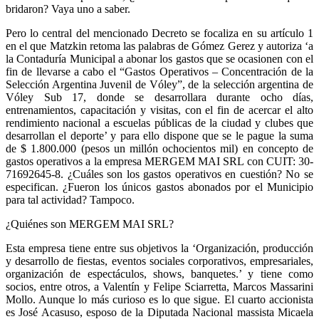
bridaron? Vaya uno a saber.
Pero lo central del mencionado Decreto se focaliza en su artículo 1
en el que Matzkin retoma las palabras de Gómez Gerez y autoriza ‘a
la Contaduría Municipal a abonar los gastos que se ocasionen con el
fin de llevarse a cabo el “Gastos Operativos – Concentración de la
Selección Argentina Juvenil de Vóley”, de la selección argentina de
Vóley Sub 17, donde se desarrollara durante ocho días,
entrenamientos, capacitación y visitas, con el fin de acercar el alto
rendimiento nacional a escuelas públicas de la ciudad y clubes que
desarrollan el deporte’ y para ello dispone que se le pague la suma
de $ 1.800.000 (pesos un millón ochocientos mil) en concepto de
gastos operativos a la empresa MERGEM MAI SRL con CUIT: 30-
71692645-8. ¿Cuáles son los gastos operativos en cuestión? No se
especifican. ¿Fueron los únicos gastos abonados por el Municipio
para tal actividad? Tampoco.
¿Quiénes son MERGEM MAI SRL?
Esta empresa tiene entre sus objetivos la ‘Organización, producción
y desarrollo de fiestas, eventos sociales corporativos, empresariales,
organización de espectáculos, shows, banquetes.’ y tiene como
socios, entre otros, a Valentín y Felipe Sciarretta, Marcos Massarini
Mollo. Aunque lo más curioso es lo que sigue. El cuarto accionista
es José Acasuso, esposo de la Diputada Nacional massista Micaela