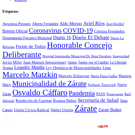
Etiquetas
Ariel Ríos
Agustina Propato
Aldo Morino
Alberto Fernández
Axel Kicillof
Coronavirus
COVID-19
Boletín Oficial
Cristina Fernández
Diario El Debate
Diario 16
Departamento Ejecutivo Municipal
Diario La
Honorable Concejo
Frente de Todos
Reforma
Deliberante
Hospital Intermedio Municipal Dr. René Favaloro
Inseguridad
Javier Milei
Juan Manuel Arroquigaray
La Libertad
Juntos
Juntos por el Cambio
Leandro Matilla
Ley Orgánica de Municipalidades
Lima
Avanza
Marcelo Matzkin
Marcelo Schiavoni
Mauricio
María Elena Gallea
Municipalidad de Zárate
Macri
Nuevo
Norberto Toncovich
Osvaldo Cáffaro
Pandemia
Zárate
PASO
Presupuesto
Raúl
Secretaría de Salud
Rosana Núñez
Rendición de Cuentas
Tania
Alfonsín
Zárate
Zárate Basket
Caputo
Unión Cívica Radical
Walter Unrein