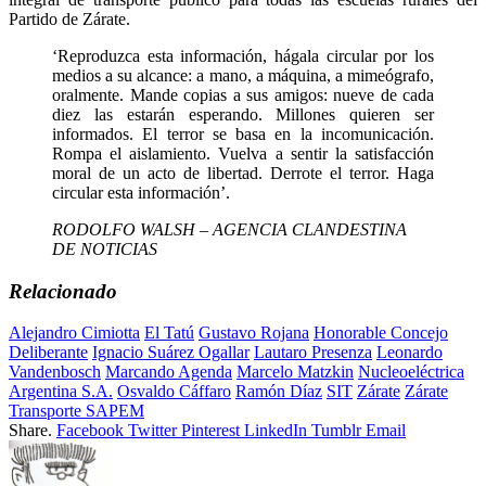
Partido de Zárate.
‘Reproduzca esta información, hágala circular por los
medios a su alcance: a mano, a máquina, a mimeógrafo,
oralmente. Mande copias a sus amigos: nueve de cada
diez las estarán esperando. Millones quieren ser
informados. El terror se basa en la incomunicación.
Rompa el aislamiento. Vuelva a sentir la satisfacción
moral de un acto de libertad. Derrote el terror. Haga
circular esta información’.
RODOLFO WALSH – AGENCIA CLANDESTINA
DE NOTICIAS
Relacionado
Alejandro Cimiotta
El Tatú
Gustavo Rojana
Honorable Concejo
Deliberante
Ignacio Suárez Ogallar
Lautaro Presenza
Leonardo
Vandenbosch
Marcando Agenda
Marcelo Matzkin
Nucleoeléctrica
Argentina S.A.
Osvaldo Cáffaro
Ramón Díaz
SIT
Zárate
Zárate
Transporte SAPEM
Share.
Facebook
Twitter
Pinterest
LinkedIn
Tumblr
Email