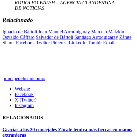
RODOLFO WALSH – AGENCIA CLANDESTINA
DE NOTICIAS
Relacionado
Ignacio de Bártoli
Juan Manuel Arroquigaray
Marcelo Matzkin
Osvaldo Cáffaro
Salvador de Bártoli
Santiago Arroquigaray
Zárate
Share.
Facebook
Twitter
Pinterest
LinkedIn
Tumblr
Email
principedelmanicomio
Website
Facebook
X (Twitter)
Instagram
RELACIONADOS
Gracias a los 20 concejales Zárate tendrá más tierras en manos
extranjeras