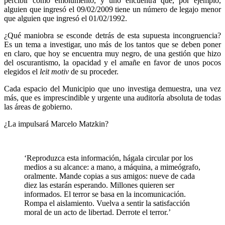
percibir como emolumento, y uno encuentra que, por ejemplo,
alguien que ingresó el 09/02/2009 tiene un número de legajo menor
que alguien que ingresó el 01/02/1992.
¿Qué maniobra se esconde detrás de esta supuesta incongruencia?
Es un tema a investigar, uno más de los tantos que se deben poner
en claro, que hoy se encuentra muy negro, de una gestión que hizo
del oscurantismo, la opacidad y el amañe en favor de unos pocos
elegidos el
leit motiv
de su proceder.
Cada espacio del Municipio que uno investiga demuestra, una vez
más, que es imprescindible y urgente una auditoría absoluta de todas
las áreas de gobierno.
¿La impulsará Marcelo Matzkin?
‘Reproduzca esta información, hágala circular por los
medios a su alcance: a mano, a máquina, a mimeógrafo,
oralmente. Mande copias a sus amigos: nueve de cada
diez las estarán esperando. Millones quieren ser
informados. El terror se basa en la incomunicación.
Rompa el aislamiento. Vuelva a sentir la satisfacción
moral de un acto de libertad. Derrote el terror.’