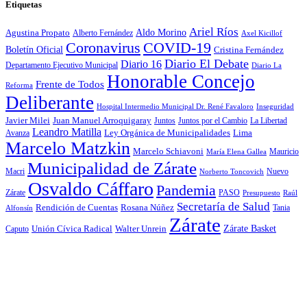
Etiquetas
Ariel Ríos
Agustina Propato
Aldo Morino
Alberto Fernández
Axel Kicillof
Coronavirus
COVID-19
Boletín Oficial
Cristina Fernández
Diario El Debate
Diario 16
Departamento Ejecutivo Municipal
Diario La
Honorable Concejo
Frente de Todos
Reforma
Deliberante
Hospital Intermedio Municipal Dr. René Favaloro
Inseguridad
Javier Milei
Juan Manuel Arroquigaray
La Libertad
Juntos
Juntos por el Cambio
Leandro Matilla
Ley Orgánica de Municipalidades
Lima
Avanza
Marcelo Matzkin
Marcelo Schiavoni
Mauricio
María Elena Gallea
Municipalidad de Zárate
Macri
Nuevo
Norberto Toncovich
Osvaldo Cáffaro
Pandemia
Zárate
PASO
Presupuesto
Raúl
Secretaría de Salud
Rosana Núñez
Rendición de Cuentas
Tania
Alfonsín
Zárate
Zárate Basket
Caputo
Unión Cívica Radical
Walter Unrein