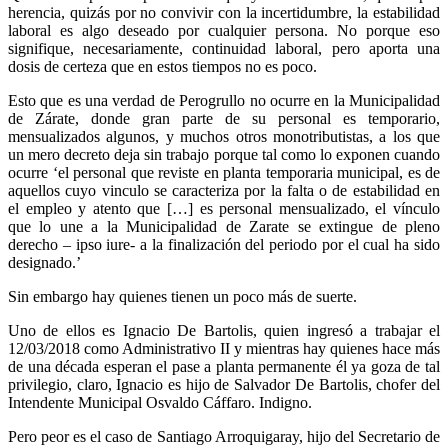
herencia, quizás por no convivir con la incertidumbre, la estabilidad
laboral es algo deseado por cualquier persona. No porque eso
signifique, necesariamente, continuidad laboral, pero aporta una
dosis de certeza que en estos tiempos no es poco.
Esto que es una verdad de Perogrullo no ocurre en la Municipalidad
de Zárate, donde gran parte de su personal es temporario,
mensualizados algunos, y muchos otros monotributistas, a los que
un mero decreto deja sin trabajo porque tal como lo exponen cuando
ocurre ‘el personal que reviste en planta temporaria municipal, es de
aquellos cuyo vinculo se caracteriza por la falta o de estabilidad en
el empleo y atento que […] es personal mensualizado, el vínculo
que lo une a la Municipalidad de Zarate se extingue de pleno
derecho – ipso iure- a la finalización del periodo por el cual ha sido
designado.’
Sin embargo hay quienes tienen un poco más de suerte.
Uno de ellos es Ignacio De Bartolis, quien ingresó a trabajar el
12/03/2018 como Administrativo II y mientras hay quienes hace más
de una década esperan el pase a planta permanente él ya goza de tal
privilegio, claro, Ignacio es hijo de Salvador De Bartolis, chofer del
Intendente Municipal Osvaldo Cáffaro. Indigno.
Pero peor es el caso de Santiago Arroquigaray, hijo del Secretario de