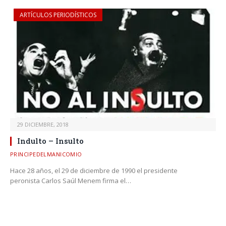
ARTÍCULOS PERIODÍSTICOS
29 DICIEMBRE, 2018
Indulto – Insulto
PRINCIPEDELMANICOMIO
Hace 28 años, el 29 de diciembre de 1990 el presidente
peronista Carlos Saúl Menem firma el…