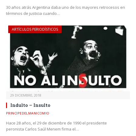
30 años atrás Argentina daba uno de los mayores retrocesos en
términos de justicia cuando…
ARTÍCULOS PERIODÍSTICOS
29 DICIEMBRE, 2018
Indulto – Insulto
PRINCIPEDELMANICOMIO
Hace 28 años, el 29 de diciembre de 1990 el presidente
peronista Carlos Saúl Menem firma el…