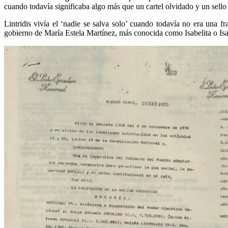
cuando todavía significaba algo más que un cartel olvidado y un sello 
Lintridis vivía el ‘nadie se salva solo’ cuando todavía no era una 
gobierno de María Estela Martínez, más conocida como Isabelita o Is