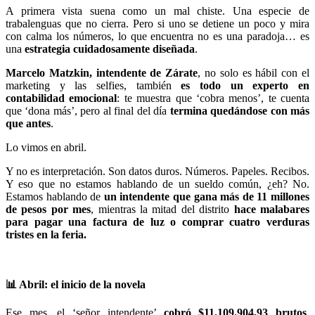
A primera vista suena como un mal chiste. Una especie de
trabalenguas que no cierra. Pero si uno se detiene un poco y mira
con calma los números, lo que encuentra no es una paradoja… es
una
estrategia cuidadosamente diseñada
.
Marcelo Matzkin, intendente de Zárate
, no solo es hábil con el
marketing y las selfies, también
es todo un experto en
contabilidad emocional
: te muestra que ‘cobra menos’, te cuenta
que ‘dona más’, pero al final del día
termina quedándose con más
que antes
.
Lo vimos en abril.
Y no es interpretación. Son datos duros. Números. Papeles. Recibos.
Y eso que no estamos hablando de un sueldo común, ¿eh? No.
Estamos hablando de
un intendente que gana más de 11 millones
de pesos por mes
, mientras la mitad del distrito
hace malabares
para pagar una factura de luz o comprar cuatro verduras
tristes en la feria.
📊
Abril: el inicio de la novela
Ese mes, el ‘señor intendente’
cobró $11.109.904,93 brutos
.