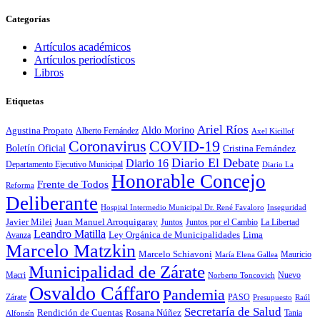
Categorías
Artículos académicos
Artículos periodísticos
Libros
Etiquetas
Ariel Ríos
Agustina Propato
Aldo Morino
Alberto Fernández
Axel Kicillof
Coronavirus
COVID-19
Boletín Oficial
Cristina Fernández
Diario El Debate
Diario 16
Departamento Ejecutivo Municipal
Diario La
Honorable Concejo
Frente de Todos
Reforma
Deliberante
Hospital Intermedio Municipal Dr. René Favaloro
Inseguridad
Javier Milei
Juan Manuel Arroquigaray
La Libertad
Juntos
Juntos por el Cambio
Leandro Matilla
Ley Orgánica de Municipalidades
Lima
Avanza
Marcelo Matzkin
Marcelo Schiavoni
Mauricio
María Elena Gallea
Municipalidad de Zárate
Macri
Nuevo
Norberto Toncovich
Osvaldo Cáffaro
Pandemia
Zárate
PASO
Presupuesto
Raúl
Secretaría de Salud
Rosana Núñez
Rendición de Cuentas
Tania
Alfonsín