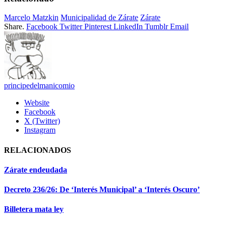
Marcelo Matzkin
Municipalidad de Zárate
Zárate
Share.
Facebook
Twitter
Pinterest
LinkedIn
Tumblr
Email
principedelmanicomio
Website
Facebook
X (Twitter)
Instagram
RELACIONADOS
Zárate endeudada
Decreto 236/26: De ‘Interés Municipal’ a ‘Interés Oscuro’
Billetera mata ley