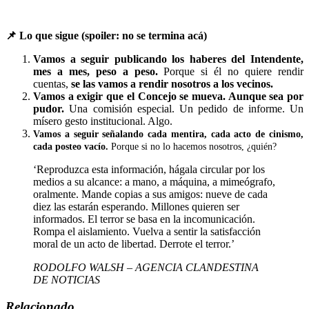
📌
Lo que sigue (spoiler: no se termina acá)
Vamos a seguir publicando los haberes del Intendente,
mes a mes, peso a peso.
Porque si él no quiere rendir
cuentas,
se las vamos a rendir nosotros a los vecinos.
Vamos a exigir que el Concejo se mueva. Aunque sea por
pudor.
Una comisión especial. Un pedido de informe. Un
mísero gesto institucional. Algo.
Vamos a seguir señalando cada mentira, cada acto de cinismo,
cada posteo vacío.
Porque si no lo hacemos nosotros, ¿quién?
‘Reproduzca esta información, hágala circular por los
medios a su alcance: a mano, a máquina, a mimeógrafo,
oralmente. Mande copias a sus amigos: nueve de cada
diez las estarán esperando. Millones quieren ser
informados. El terror se basa en la incomunicación.
Rompa el aislamiento. Vuelva a sentir la satisfacción
moral de un acto de libertad. Derrote el terror.’
RODOLFO WALSH – AGENCIA CLANDESTINA
DE NOTICIAS
Relacionado