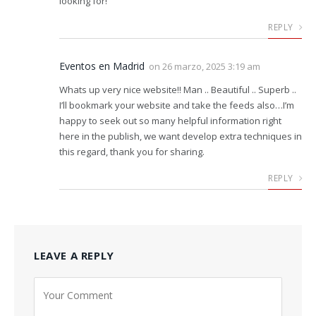
looking for!
REPLY
Eventos en Madrid
on
26 marzo, 2025 3:19 am
Whats up very nice website!! Man .. Beautiful .. Superb ..
I’ll bookmark your website and take the feeds also…I’m
happy to seek out so many helpful information right
here in the publish, we want develop extra techniques in
this regard, thank you for sharing.
REPLY
LEAVE A REPLY