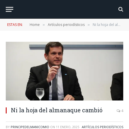
ESTAS EN:
Home
Artículos periodísticos
Ni la hoja del almanaque cambió
»
»
Ni la hoja del almanaque cambió
4
BY
PRINCIPEDELMANICOMIO
ON
11 ENERO, 2025
ARTÍCULOS PERIODÍSTICOS