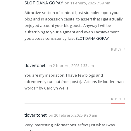
SLOT DANA GOPAY
on
11 enero, 2025 7:59 pm
Attractive section of content I just stumbled upon your
blog and in accession capital to assert that I get actually
enjoyed account your blog posts Anyway I will be
subscribing to your augment and even I achievement
you access consistently fast
SLOT DANA GOPAY
REPLY
tlovertonet
on
2 febrero, 2025 1:33 am
You are my inspiration, I have few blogs and
infrequently run out from post :). “Actions lie louder than
words.” by Carolyn Wells.
REPLY
tlover tonet
on
20 febrero, 2025 9:30 am
Very interesting information!Perfect just what I was