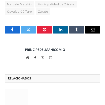
Marcelo Matzkin
Municipalidad de Zárate
Osvaldo Cáffaro
Zárate
Facebook
Twitter
Pinterest
LinkedIn
Tumblr
Email
PRINCIPEDELMANICOMIO
Website
Facebook
X
Instagram
(Twitter)
RELACIONADOS