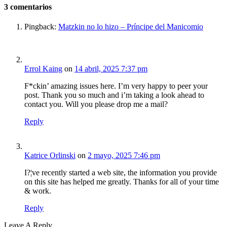
3
comentarios
Pingback:
Matzkin no lo hizo – Príncipe del Manicomio
Errol Kaing
on
14 abril, 2025 7:37 pm
F*ckin’ amazing issues here. I’m very happy to peer your
post. Thank you so much and i’m taking a look ahead to
contact you. Will you please drop me a mail?
Reply
Katrice Orlinski
on
2 mayo, 2025 7:46 pm
I?¦ve recently started a web site, the information you provide
on this site has helped me greatly. Thanks for all of your time
& work.
Reply
Leave A Reply