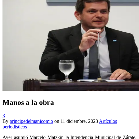
Manos a la obra
3
By
principedelmanicomio
on
11 diciembre, 2023
Artículos
periodísticos
Ayer asumió Marcelo Matzkin la Intendencia Municipal de Zárate,