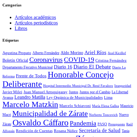
Categorías
Artículos académicos
Artículos periodísticos
Libros
Etiquetas
Ariel Ríos
Agustina Propato
Aldo Morino
Alberto Fernández
Axel Kicillof
Coronavirus
COVID-19
Boletín Oficial
Cristina Fernández
Diario El Debate
Diario 16
Departamento Ejecutivo Municipal
Diario La
Honorable Concejo
Frente de Todos
Reforma
Deliberante
Hospital Intermedio Municipal Dr. René Favaloro
Inseguridad
Javier Milei
Juan Manuel Arroquigaray
La Libertad
Juntos
Juntos por el Cambio
Leandro Matilla
Ley Orgánica de Municipalidades
Lima
Avanza
Marcelo Matzkin
Marcelo Schiavoni
Mauricio
María Elena Gallea
Municipalidad de Zárate
Macri
Nuevo
Norberto Toncovich
Osvaldo Cáffaro
Pandemia
Zárate
PASO
Presupuesto
Raúl
Secretaría de Salud
Rosana Núñez
Rendición de Cuentas
Tania
Alfonsín