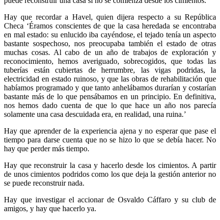
puede reconstruir una casa si no se comienza desde los cimientos.
Hay que recordar a Havel, quien dijera respecto a su República
Checa ‘Éramos conscientes de que la casa heredada se encontraba
en mal estado: su enlucido iba cayéndose, el tejado tenía un aspecto
bastante sospechoso, nos preocupaba también el estado de otras
muchas cosas. Al cabo de un año de trabajos de exploración y
reconocimiento, hemos averiguado, sobrecogidos, que todas las
tuberías están cubiertas de herrumbre, las vigas podridas, la
electricidad en estado ruinoso, y que las obras de rehabilitación que
habíamos programado y que tanto anhelábamos durarían y costarían
bastante más de lo que pensábamos en un principio. En definitiva,
nos hemos dado cuenta de que lo que hace un año nos parecía
solamente una casa descuidada era, en realidad, una ruina.’
Hay que aprender de la experiencia ajena y no esperar que pase el
tiempo para darse cuenta que no se hizo lo que se debía hacer. No
hay que perder más tiempo.
Hay que reconstruir la casa y hacerlo desde los cimientos. A partir
de unos cimientos podridos como los que deja la gestión anterior no
se puede reconstruir nada.
Hay que investigar el accionar de Osvaldo Cáffaro y su club de
amigos, y hay que hacerlo ya.