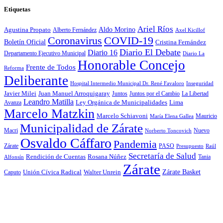
Etiquetas
Ariel Ríos
Agustina Propato
Aldo Morino
Alberto Fernández
Axel Kicillof
Coronavirus
COVID-19
Boletín Oficial
Cristina Fernández
Diario El Debate
Diario 16
Departamento Ejecutivo Municipal
Diario La
Honorable Concejo
Frente de Todos
Reforma
Deliberante
Hospital Intermedio Municipal Dr. René Favaloro
Inseguridad
Javier Milei
Juan Manuel Arroquigaray
La Libertad
Juntos
Juntos por el Cambio
Leandro Matilla
Ley Orgánica de Municipalidades
Lima
Avanza
Marcelo Matzkin
Marcelo Schiavoni
Mauricio
María Elena Gallea
Municipalidad de Zárate
Macri
Nuevo
Norberto Toncovich
Osvaldo Cáffaro
Pandemia
Zárate
PASO
Presupuesto
Raúl
Secretaría de Salud
Rosana Núñez
Rendición de Cuentas
Tania
Alfonsín
Zárate
Zárate Basket
Caputo
Unión Cívica Radical
Walter Unrein