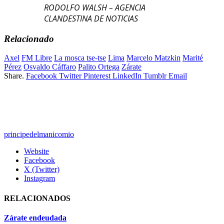
RODOLFO WALSH – AGENCIA
CLANDESTINA DE NOTICIAS
Relacionado
Axel
FM Libre
La mosca tse-tse
Lima
Marcelo Matzkin
Marité
Pérez
Osvaldo Cáffaro
Palito Ortega
Zárate
Share.
Facebook
Twitter
Pinterest
LinkedIn
Tumblr
Email
principedelmanicomio
Website
Facebook
X (Twitter)
Instagram
RELACIONADOS
Zárate endeudada