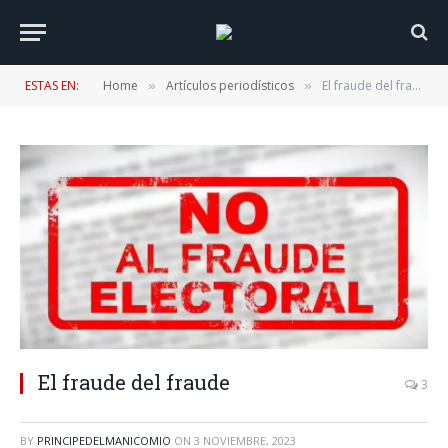
ESTAS EN:
Home
Artículos periodísticos
El fraude del fraude
»
»
El fraude del fraude
3
BY
PRINCIPEDELMANICOMIO
ON
3 NOVIEMBRE, 2023