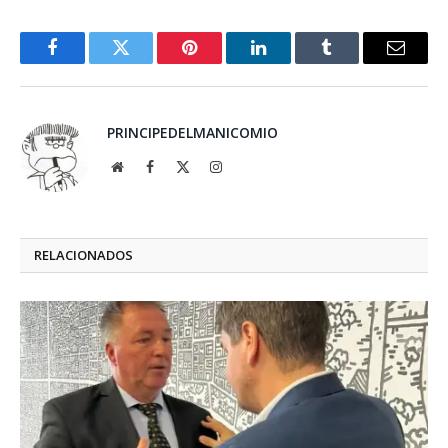
Facebook
Twitter
Pinterest
LinkedIn
Tumblr
Email
PRINCIPEDELMANICOMIO
Website
Facebook
X
Instagram
(Twitter)
RELACIONADOS