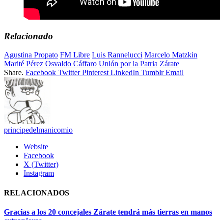
Relacionado
Agustina Propato
FM Libre
Luis Rannelucci
Marcelo Matzkin
Marité Pérez
Osvaldo Cáffaro
Unión por la Patria
Zárate
Share.
Facebook
Twitter
Pinterest
LinkedIn
Tumblr
Email
principedelmanicomio
Website
Facebook
X (Twitter)
Instagram
RELACIONADOS
Gracias a los 20 concejales Zárate tendrá más tierras en manos