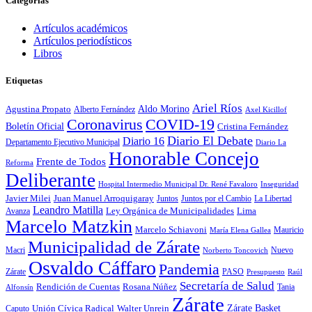
Categorías
Artículos académicos
Artículos periodísticos
Libros
Etiquetas
Ariel Ríos
Agustina Propato
Aldo Morino
Alberto Fernández
Axel Kicillof
Coronavirus
COVID-19
Boletín Oficial
Cristina Fernández
Diario El Debate
Diario 16
Departamento Ejecutivo Municipal
Diario La
Honorable Concejo
Frente de Todos
Reforma
Deliberante
Hospital Intermedio Municipal Dr. René Favaloro
Inseguridad
Javier Milei
Juan Manuel Arroquigaray
La Libertad
Juntos
Juntos por el Cambio
Leandro Matilla
Ley Orgánica de Municipalidades
Lima
Avanza
Marcelo Matzkin
Marcelo Schiavoni
Mauricio
María Elena Gallea
Municipalidad de Zárate
Macri
Nuevo
Norberto Toncovich
Osvaldo Cáffaro
Pandemia
Zárate
PASO
Presupuesto
Raúl
Secretaría de Salud
Rosana Núñez
Rendición de Cuentas
Tania
Alfonsín
Zárate
Zárate Basket
Caputo
Unión Cívica Radical
Walter Unrein