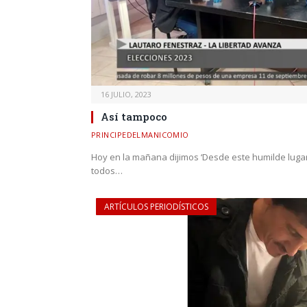
16 JULIO, 2023
Así tampoco
PRINCIPEDELMANICOMIO
Hoy en la mañana dijimos ‘Desde este humilde lug
todos…
ARTÍCULOS PERIODÍSTICOS