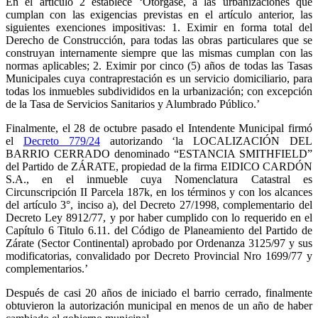
En el artículo 2 establece ‘Otórgase, a las urbanizaciones que
cumplan con las exigencias previstas en el artículo anterior, las
siguientes exenciones impositivas: 1. Eximir en forma total del
Derecho de Construcción, para todas las obras particulares que se
construyan internamente siempre que las mismas cumplan con las
normas aplicables; 2. Eximir por cinco (5) años de todas las Tasas
Municipales cuya contraprestación es un servicio domiciliario, para
todas los inmuebles subdivididos en la urbanización; con excepción
de la Tasa de Servicios Sanitarios y Alumbrado Público.’
Finalmente, el 28 de octubre pasado el Intendente Municipal firmó
el
Decreto 779/24
autorizando ‘la LOCALIZACIÓN DEL
BARRIO CERRADO denominado “ESTANCIA SMITHFIELD”
del Partido de ZÁRATE, propiedad de la firma EIDICO CARDÓN
S.A., en el inmueble cuya Nomenclatura Catastral es
Circunscripción II Parcela 187k, en los términos y con los alcances
del artículo 3°, inciso a), del Decreto 27/1998, complementario del
Decreto Ley 8912/77, y por haber cumplido con lo requerido en el
Capítulo 6 Titulo 6.11. del Código de Planeamiento del Partido de
Zárate (Sector Continental) aprobado por Ordenanza 3125/97 y sus
modificatorias, convalidado por Decreto Provincial Nro 1699/77 y
complementarios.’
Después de casi 20 años de iniciado el barrio cerrado, finalmente
obtuvieron la autorización municipal en menos de un año de haber