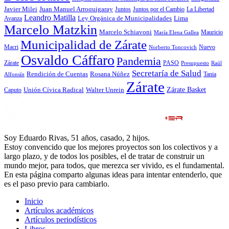
Javier Milei
Juan Manuel Arroquigaray
La Libertad
Juntos
Juntos por el Cambio
Leandro Matilla
Ley Orgánica de Municipalidades
Lima
Avanza
Marcelo Matzkin
Marcelo Schiavoni
Mauricio
María Elena Gallea
Municipalidad de Zárate
Macri
Nuevo
Norberto Toncovich
Osvaldo Cáffaro
Pandemia
Zárate
PASO
Presupuesto
Raúl
Secretaría de Salud
Rosana Núñez
Rendición de Cuentas
Tania
Alfonsín
Zárate
Zárate Basket
Caputo
Unión Cívica Radical
Walter Unrein
Soy Eduardo Rivas, 51 años, casado, 2 hijos.
Estoy convencido que los mejores proyectos son los colectivos y a
largo plazo, y de todos los posibles, el de tratar de construir un
mundo mejor, para todos, que merezca ser vivido, es el fundamental.
En esta página comparto algunas ideas para intentar entenderlo, que
es el paso previo para cambiarlo.
Inicio
Artículos académicos
Artículos periodísticos
Libros