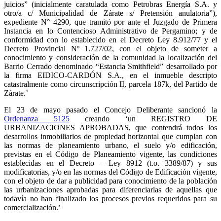
juicios” (inicialmente caratulada como Petrobras Energía S.A. y
otro/a c/ Municipalidad de Zárate s/ Pretensión anulatoria”),
expediente N° 4290, que tramitó por ante el Juzgado de Primera
Instancia en lo Contencioso Administrativo de Pergamino; y de
conformidad con lo establecido en el Decreto Ley 8.912/77 y el
Decreto Provincial Nº 1.727/02, con el objeto de someter a
conocimiento y consideración de la comunidad la localización del
Barrio Cerrado denominado “Estancia Smithfield” desarrollado por
la firma EIDICO-CARDÓN S.A., en el inmueble descripto
catastralmente como circunscripción II, parcela 187k, del Partido de
Zárate.’
El 23 de mayo pasado el Concejo Deliberante sancionó la
Ordenanza 5125
creando ‘un REGISTRO DE
URBANIZACIONES APROBADAS, que contendrá todos los
desarrollos inmobiliarios de propiedad horizontal que cumplan con
las normas de planeamiento urbano, el suelo y/o edificación,
previstas en el Código de Planeamiento vigente, las condiciones
establecidas en el Decreto – Ley 8912 (t.o. 3389/87) y sus
modificatorias, y/o en las normas del Código de Edificación vigente,
con el objeto de dar a publicidad para conocimiento de la población
las urbanizaciones aprobadas para diferenciarlas de aquellas que
todavía no han finalizado los procesos previos requeridos para su
comercialización.’