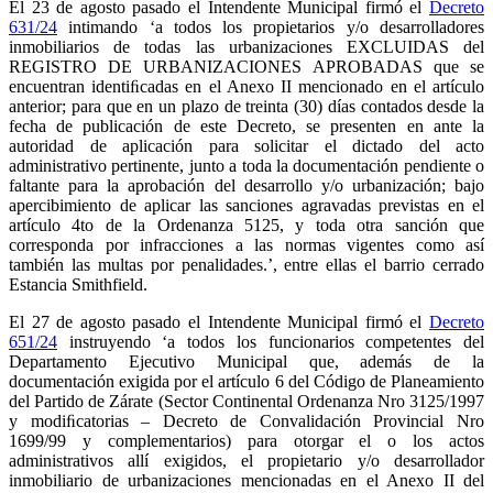
El 23 de agosto pasado el Intendente Municipal firmó el
Decreto
631/24
intimando ‘a todos los propietarios y/o desarrolladores
inmobiliarios de todas las urbanizaciones EXCLUIDAS del
REGISTRO DE URBANIZACIONES APROBADAS que se
encuentran identiﬁcadas en el Anexo II mencionado en el artículo
anterior; para que en un plazo de treinta (30) días contados desde la
fecha de publicación de este Decreto, se presenten en ante la
autoridad de aplicación para solicitar el dictado del acto
administrativo pertinente, junto a toda la documentación pendiente o
faltante para la aprobación del desarrollo y/o urbanización; bajo
apercibimiento de aplicar las sanciones agravadas previstas en el
artículo 4to de la Ordenanza 5125, y toda otra sanción que
corresponda por infracciones a las normas vigentes como así
también las multas por penalidades.’, entre ellas el barrio cerrado
Estancia Smithfield.
El 27 de agosto pasado el Intendente Municipal firmó el
Decreto
651/24
instruyendo ‘a todos los funcionarios competentes del
Departamento Ejecutivo Municipal que, además de la
documentación exigida por el artículo 6 del Código de Planeamiento
del Partido de Zárate (Sector Continental Ordenanza Nro 3125/1997
y modiﬁcatorias – Decreto de Convalidación Provincial Nro
1699/99 y complementarios) para otorgar el o los actos
administrativos allí exigidos, el propietario y/o desarrollador
inmobiliario de urbanizaciones mencionadas en el Anexo II del