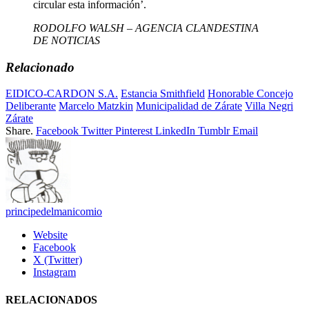
circular esta información’.
RODOLFO WALSH – AGENCIA CLANDESTINA
DE NOTICIAS
Relacionado
EIDICO-CARDON S.A.
Estancia Smithfield
Honorable Concejo
Deliberante
Marcelo Matzkin
Municipalidad de Zárate
Villa Negri
Zárate
Share.
Facebook
Twitter
Pinterest
LinkedIn
Tumblr
Email
principedelmanicomio
Website
Facebook
X (Twitter)
Instagram
RELACIONADOS