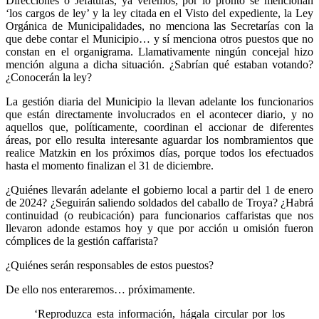
Direcciones o Jefaturas, ya veremos, por lo pronto se mencionan
‘los cargos de ley’ y la ley citada en el Visto del expediente, la Ley
Orgánica de Municipalidades, no menciona las Secretarías con la
que debe contar el Municipio… y sí menciona otros puestos que no
constan en el organigrama. Llamativamente ningún concejal hizo
mención alguna a dicha situación. ¿Sabrían qué estaban votando?
¿Conocerán la ley?
La gestión diaria del Municipio la llevan adelante los funcionarios
que están directamente involucrados en el acontecer diario, y no
aquellos que, políticamente, coordinan el accionar de diferentes
áreas, por ello resulta interesante aguardar los nombramientos que
realice Matzkin en los próximos días, porque todos los efectuados
hasta el momento finalizan el 31 de diciembre.
¿Quiénes llevarán adelante el gobierno local a partir del 1 de enero
de 2024? ¿Seguirán saliendo soldados del caballo de Troya? ¿Habrá
continuidad (o reubicación) para funcionarios caffaristas que nos
llevaron adonde estamos hoy y que por acción u omisión fueron
cómplices de la gestión caffarista?
¿Quiénes serán responsables de estos puestos?
De ello nos enteraremos… próximamente.
‘Reproduzca esta información, hágala circular por los