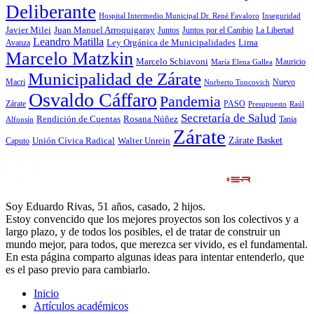
Deliberante
Hospital Intermedio Municipal Dr. René Favaloro
Inseguridad
Javier Milei
Juan Manuel Arroquigaray
La Libertad
Juntos
Juntos por el Cambio
Leandro Matilla
Ley Orgánica de Municipalidades
Lima
Avanza
Marcelo Matzkin
Marcelo Schiavoni
Mauricio
María Elena Gallea
Municipalidad de Zárate
Macri
Nuevo
Norberto Toncovich
Osvaldo Cáffaro
Pandemia
Zárate
PASO
Presupuesto
Raúl
Secretaría de Salud
Rosana Núñez
Rendición de Cuentas
Tania
Alfonsín
Zárate
Zárate Basket
Caputo
Unión Cívica Radical
Walter Unrein
Soy Eduardo Rivas, 51 años, casado, 2 hijos.
Estoy convencido que los mejores proyectos son los colectivos y a
largo plazo, y de todos los posibles, el de tratar de construir un
mundo mejor, para todos, que merezca ser vivido, es el fundamental.
En esta página comparto algunas ideas para intentar entenderlo, que
es el paso previo para cambiarlo.
Inicio
Artículos académicos