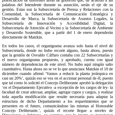
potenciación de diferentes áreas de gobierno que, de acuerdo a las
palabras del Intendente durante su asunción, serán el eje de su
gestión. Estas son la Subsecretaría de Prensa y Relaciones con la
Comunidad, la Subsecretaría de Comunicación Estratégica y
Desarrollo de Marca, la Subsecretaría de Asuntos Legales, la
Subsecretaría de Innovación y Accesibilidad Digital, la
Subsecretaría de Atención al Vecino y la Subsecretaría de Ambiente
y Desarrollo Sostenible, que a partir del 1 de enero dependerán
directamente de Matzkin.
En todos los casos, el organigrama avanza solo hasta el nivel de
Subsecretaría, donde no hubo recorte alguno, hasta ahora, puesto
que la gestión de Osvaldo Cáffaro contaba con 22 Subsecretarías y
el nuevo organigrama propuesto, y aprobado, cuenta con igual
número de dependencias de este nivel. No hubo aquí ningún salto
cuantitativo. Hasta ahora no se ve lo que anunciara Matzkin el 10 de
diciembre cuando afirmó ‘Vamos a reducir la planta jerárquica en
casi un 20%’, quizás eso se vea en el accionar personal de él, puesto
que tal como lo solicitó el Concejo Deliberante aprobó la delegación
‘en el Departamento Ejecutivo -a excepción de los cargos de ley- la
facultad de crear adecuar, ampliar, agregar cupos y cargos, y realizar
toda aquella modificación que resulte necesaria para adaptar la
estructura de dicho Departamento a los requerimientos que se
presenten en el futuro, comunicándose las mismas al Honorable
Concejo Deliberante.’, quizás el recorte llegue a niveles de