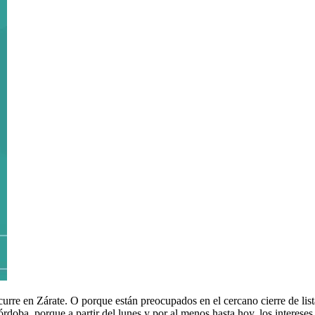
rre en Zárate. O porque están preocupados en el cercano cierre de lista
rdoba, porque a partir del lunes y por al menos hasta hoy, los interese