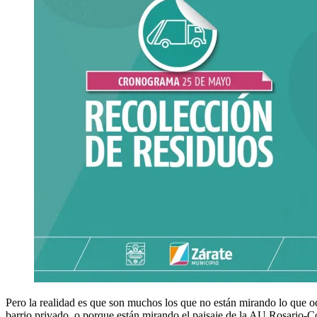
Pero la realidad es que son muchos los que no están mirando lo que ocu
barrio privado, o porque están mirando el paisaje de la AU Rosario-Có