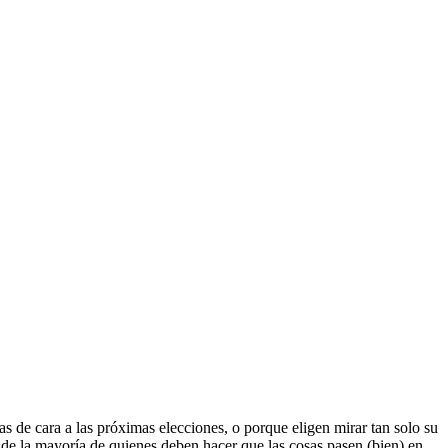
s de cara a las próximas elecciones, o porque eligen mirar tan solo su
s de la mayoría de quienes deben hacer que las cosas pasen (bien) en