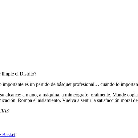
limpie el Distrito?
lo importante es un partido de básquet profesional… cuando lo important
 su alcance: a mano, a máquina, a mimeógrafo, oralmente. Mande copias
icación. Rompa el aislamiento. Vuelva a sentir la satisfacción moral de u
CIAS
e Basket