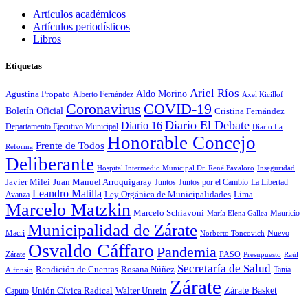
Artículos académicos
Artículos periodísticos
Libros
Etiquetas
Ariel Ríos
Agustina Propato
Aldo Morino
Alberto Fernández
Axel Kicillof
Coronavirus
COVID-19
Boletín Oficial
Cristina Fernández
Diario El Debate
Diario 16
Departamento Ejecutivo Municipal
Diario La
Honorable Concejo
Frente de Todos
Reforma
Deliberante
Hospital Intermedio Municipal Dr. René Favaloro
Inseguridad
Javier Milei
Juan Manuel Arroquigaray
La Libertad
Juntos
Juntos por el Cambio
Leandro Matilla
Ley Orgánica de Municipalidades
Lima
Avanza
Marcelo Matzkin
Marcelo Schiavoni
Mauricio
María Elena Gallea
Municipalidad de Zárate
Macri
Nuevo
Norberto Toncovich
Osvaldo Cáffaro
Pandemia
Zárate
PASO
Presupuesto
Raúl
Secretaría de Salud
Rosana Núñez
Rendición de Cuentas
Tania
Alfonsín
Zárate
Zárate Basket
Caputo
Unión Cívica Radical
Walter Unrein