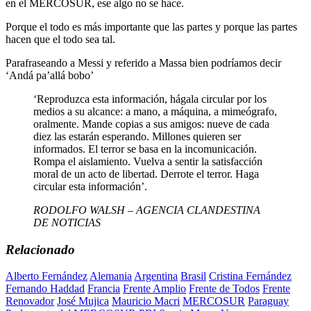
en el MERCOSUR, ese algo no se hace.
Porque el todo es más importante que las partes y porque las partes
hacen que el todo sea tal.
Parafraseando a Messi y referido a Massa bien podríamos decir
‘Andá pa’allá bobo’
‘Reproduzca esta información, hágala circular por los
medios a su alcance: a mano, a máquina, a mimeógrafo,
oralmente. Mande copias a sus amigos: nueve de cada
diez las estarán esperando. Millones quieren ser
informados. El terror se basa en la incomunicación.
Rompa el aislamiento. Vuelva a sentir la satisfacción
moral de un acto de libertad. Derrote el terror. Haga
circular esta información’.
RODOLFO WALSH – AGENCIA CLANDESTINA
DE NOTICIAS
Relacionado
Alberto Fernández
Alemania
Argentina
Brasil
Cristina Fernández
Fernando Haddad
Francia
Frente Amplio
Frente de Todos
Frente
Renovador
José Mujica
Mauricio Macri
MERCOSUR
Paraguay