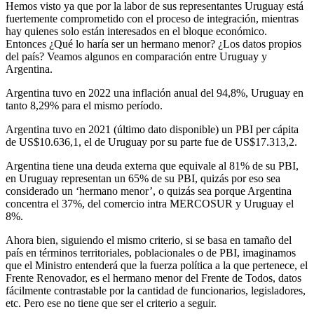
Hemos visto ya que por la labor de sus representantes Uruguay está
fuertemente comprometido con el proceso de integración, mientras
hay quienes solo están interesados en el bloque económico.
Entonces ¿Qué lo haría ser un hermano menor? ¿Los datos propios
del país? Veamos algunos en comparación entre Uruguay y
Argentina.
Argentina tuvo en 2022 una inflación anual del 94,8%, Uruguay en
tanto 8,29% para el mismo período.
Argentina tuvo en 2021 (último dato disponible) un PBI per cápita
de US$10.636,1, el de Uruguay por su parte fue de US$17.313,2.
Argentina tiene una deuda externa que equivale al 81% de su PBI,
en Uruguay representan un 65% de su PBI, quizás por eso sea
considerado un ‘hermano menor’, o quizás sea porque Argentina
concentra el 37%, del comercio intra MERCOSUR y Uruguay el
8%.
Ahora bien, siguiendo el mismo criterio, si se basa en tamaño del
país en términos territoriales, poblacionales o de PBI, imaginamos
que el Ministro entenderá que la fuerza política a la que pertenece, el
Frente Renovador, es el hermano menor del Frente de Todos, datos
fácilmente contrastable por la cantidad de funcionarios, legisladores,
etc. Pero ese no tiene que ser el criterio a seguir.