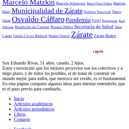
Marcelo Matzkin
Marcelo Schiavoni
Mauricio
María Elena Gallea
Municipalidad de Zárate
Macri
Nuevo
Norberto Toncovich
Osvaldo Cáffaro
Pandemia
Zárate
PASO
Presupuesto
Raúl
Secretaría de Salud
Rosana Núñez
Rendición de Cuentas
Tania
Alfonsín
Zárate
Zárate Basket
Caputo
Unión Cívica Radical
Walter Unrein
Soy Eduardo Rivas, 51 años, casado, 2 hijos.
Estoy convencido que los mejores proyectos son los colectivos y a
largo plazo, y de todos los posibles, el de tratar de construir un
mundo mejor, para todos, que merezca ser vivido, es el fundamental.
En esta página comparto algunas ideas para intentar entenderlo, que
es el paso previo para cambiarlo.
Inicio
Artículos académicos
Artículos periodísticos
Libros
Contacto