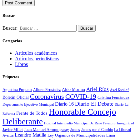
Buscar
Buscar:
Categorías
Artículos académicos
Artículos periodísticos
Libros
Etiquetas
Ariel Ríos
Agustina Propato
Aldo Morino
Alberto Fernández
Axel Kicillof
Coronavirus
COVID-19
Boletín Oficial
Cristina Fernández
Diario El Debate
Diario 16
Departamento Ejecutivo Municipal
Diario La
Honorable Concejo
Frente de Todos
Reforma
Deliberante
Hospital Intermedio Municipal Dr. René Favaloro
Inseguridad
Javier Milei
Juan Manuel Arroquigaray
La Libertad
Juntos
Juntos por el Cambio
Leandro Matilla
Ley Orgánica de Municipalidades
Lima
Avanza