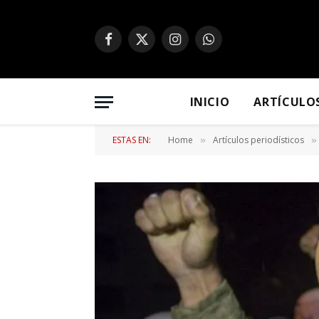
Facebook
X
Instagram
WhatsApp
(Twitter)
INICIO
ARTÍCULO
ESTAS EN:
Home
Artículos periodísticos
»
»