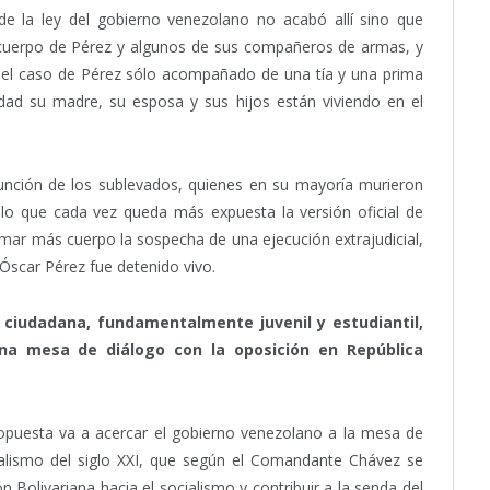
e la ley del gobierno venezolano no acabó allí sino que
l cuerpo de Pérez y algunos de sus compañeros de armas, y
en el caso de Pérez sólo acompañado de una tía y una prima
dad su madre, su esposa y sus hijos están viviendo en el
unción de los sublevados, quienes en su mayoría murieron
r lo que cada vez queda más expuesta la versión oficial de
mar más cuerpo la sospecha de una ejecución extrajudicial,
 Óscar Pérez fue detenido vivo.
a ciudadana, fundamentalmente juvenil y estudiantil,
una mesa de diálogo con la oposición en República
opuesta va a acercar el gobierno venezolano a la mesa de
cialismo del siglo XXI, que según el Comandante Chávez se
n Bolivariana hacia el socialismo y contribuir a la senda del