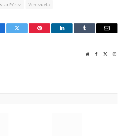
scar Pérez
Venezuela
cebook
Twitter
Pinterest
LinkedIn
Tumblr
Email
Website
Facebook
X
Instagram
(Twitter)