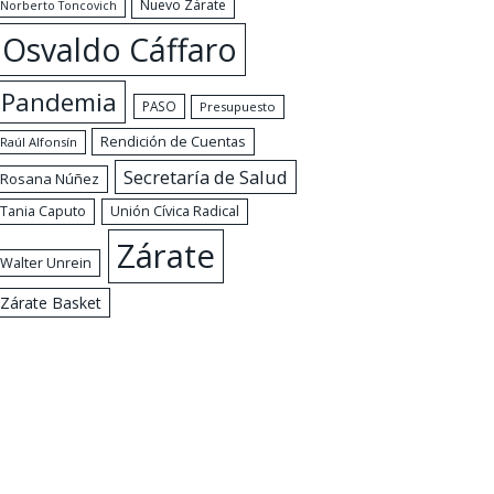
Nuevo Zárate
Norberto Toncovich
Osvaldo Cáffaro
Pandemia
PASO
Presupuesto
Rendición de Cuentas
Raúl Alfonsín
Secretaría de Salud
Rosana Núñez
Tania Caputo
Unión Cívica Radical
Zárate
Walter Unrein
Zárate Basket