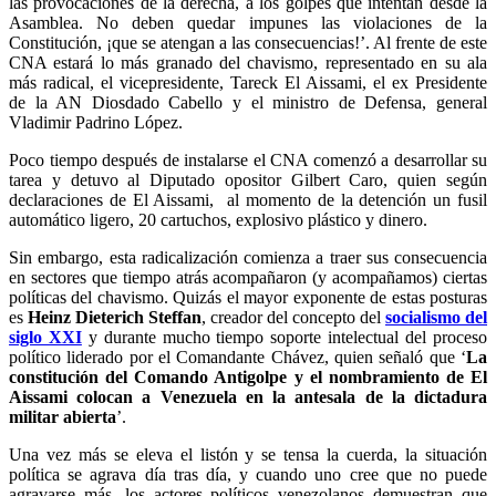
las provocaciones de la derecha, a los golpes que intentan desde la
Asamblea. No deben quedar impunes las violaciones de la
Constitución, ¡que se atengan a las consecuencias!’. Al frente de este
CNA estará lo más granado del chavismo, representado en su ala
más radical, el vicepresidente, Tareck El Aissami, el ex Presidente
de la AN Diosdado Cabello y el ministro de Defensa, general
Vladimir Padrino López.
Poco tiempo después de instalarse el CNA comenzó a desarrollar su
tarea y detuvo al Diputado opositor Gilbert Caro, quien según
declaraciones de El Aissami, al momento de la detención un fusil
automático ligero, 20 cartuchos, explosivo plástico y dinero.
Sin embargo, esta radicalización comienza a traer sus consecuencia
en sectores que tiempo atrás acompañaron (y acompañamos) ciertas
políticas del chavismo. Quizás el mayor exponente de estas posturas
es
Heinz Dieterich Steffan
, creador del concepto del
socialismo del
siglo XXI
y durante mucho tiempo soporte intelectual del proceso
político liderado por el Comandante Chávez, quien señaló que ‘
La
constitución del Comando Antigolpe y el nombramiento de El
Aissami colocan a Venezuela en la antesala de la dictadura
militar abierta
’.
Una vez más se eleva el listón y se tensa la cuerda, la situación
política se agrava día tras día, y cuando uno cree que no puede
agravarse más, los actores políticos venezolanos demuestran que