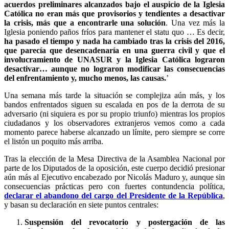
acuerdos preliminares alcanzados bajo el auspicio de la Iglesia
Católica no eran más que provisorios y tendientes a desactivar
la crisis, más que a encontrarle una solución
. Una vez más la
Iglesia poniendo paños fríos para mantener el statu quo … Es decir,
ha pasado el tiempo y nada ha cambiado tras la crisis del 2016,
que parecía que desencadenaría en una guerra civil y que el
involucramiento de UNASUR y la Iglesia Católica lograron
desactivar… aunque no lograron modificar las consecuencias
del enfrentamiento y, mucho menos, las causas.
’
Una semana más tarde la situación se complejiza aún más, y los
bandos enfrentados siguen su escalada en pos de la derrota de su
adversario (ni siquiera es por su propio triunfo) mientras los propios
ciudadanos y los observadores extranjeros vemos como a cada
momento parece haberse alcanzado un límite, pero siempre se corre
el listón un poquito más arriba.
Tras la elección de la Mesa Directiva de la Asamblea Nacional por
parte de los Diputados de la oposición, este cuerpo decidió presionar
aún más al Ejecutivo encabezado por Nicolás Maduro y, aunque sin
consecuencias prácticas pero con fuertes contundencia política,
declarar el abandono del cargo del Presidente de la República
,
y basan su declaración en siete puntos centrales:
Suspensión del revocatorio y postergación de las