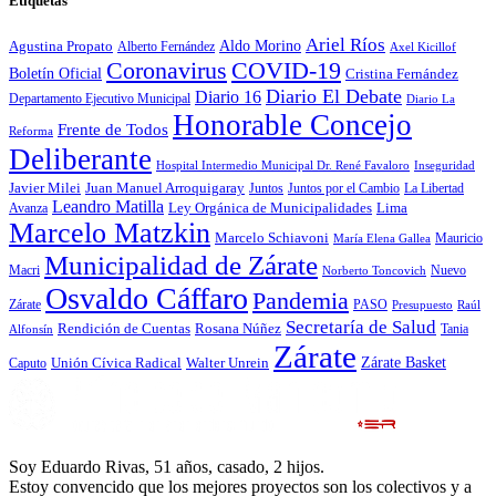
Etiquetas
Ariel Ríos
Agustina Propato
Aldo Morino
Alberto Fernández
Axel Kicillof
Coronavirus
COVID-19
Boletín Oficial
Cristina Fernández
Diario El Debate
Diario 16
Departamento Ejecutivo Municipal
Diario La
Honorable Concejo
Frente de Todos
Reforma
Deliberante
Hospital Intermedio Municipal Dr. René Favaloro
Inseguridad
Javier Milei
Juan Manuel Arroquigaray
La Libertad
Juntos
Juntos por el Cambio
Leandro Matilla
Ley Orgánica de Municipalidades
Lima
Avanza
Marcelo Matzkin
Marcelo Schiavoni
Mauricio
María Elena Gallea
Municipalidad de Zárate
Macri
Nuevo
Norberto Toncovich
Osvaldo Cáffaro
Pandemia
Zárate
PASO
Presupuesto
Raúl
Secretaría de Salud
Rosana Núñez
Rendición de Cuentas
Tania
Alfonsín
Zárate
Zárate Basket
Caputo
Unión Cívica Radical
Walter Unrein
Soy Eduardo Rivas, 51 años, casado, 2 hijos.
Estoy convencido que los mejores proyectos son los colectivos y a