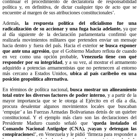
continuar el procedimiento de declaratoria de responsabilidad
política y, en definitiva, de dictar cualquier tipo de acto que se
encuentre al margen de sus atribuciones constitucionales’.
Además,
la respuesta política del oficialismo fue una
radicalización de su accionar y una fuga hacia adelante,
ya que
al día siguiente de la declaración parlamentaria confirmó que
realizaría movimientos militares que pretenden enviar un mensaje
hacia dentro y fuera del país. Hacia el exterior
se busca exponer
que ante una agresión
, que el Gobierno Maduro reflota de cuando
en vez como una opción probable,
Venezuela tiene con qué
responder por su integridad
, y a su vez, al mostrar el armamento
adquirido a potencias armamentistas que no pertenecen al entorno
más cercano a Estados Unidos,
ubica al país caribeño en una
posición geopolítica alternativa.
En términos de política nacional,
busca mostrar un alineamiento
total entre los diversos factores de poder interno
, y a partir de la
mayor importancia que se le otorga al Ejército en el día a día,
procura desalentar algunos movimientos locales que buscaban
‘empujar’ a las Fuerzas Armadas Bolivarianas detrás de un quiebre
constitucional. Y el ejemplo más claro son las declaraciones del
Presidente Maduro cuando señaló que ‘
queda instalado el
Comando Nacional Antigolpe (CNA), ¡vayan y detengan las
conspiraciones!
’, en Venezuela y le pidió ‘firmeza para responder a